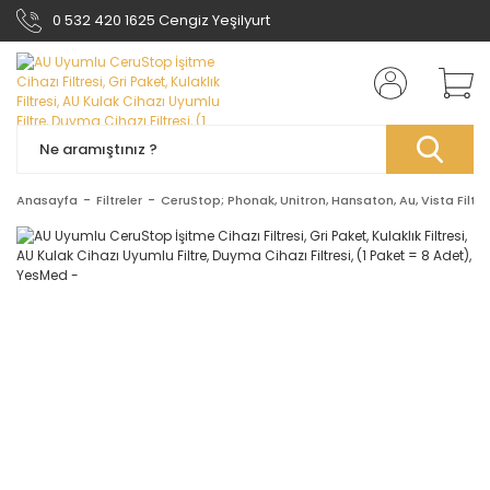
0 532 420 1625 Cengiz Yeşilyurt
Anasayfa
Filtreler
CeruStop; Phonak, Unitron, Hansaton, Au, Vista Filtre