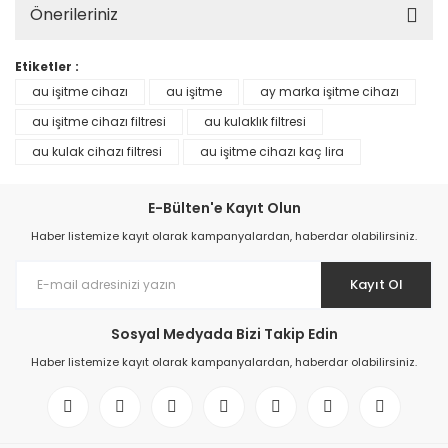
Önerileriniz
Etiketler :
au işitme cihazı
au işitme
ay marka işitme cihazı
au işitme cihazı filtresi
au kulaklık filtresi
au kulak cihazı filtresi
au işitme cihazı kaç lira
E-Bülten'e Kayıt Olun
Haber listemize kayıt olarak kampanyalardan, haberdar olabilirsiniz.
Kayıt Ol
Sosyal Medyada Bizi Takip Edin
Haber listemize kayıt olarak kampanyalardan, haberdar olabilirsiniz.