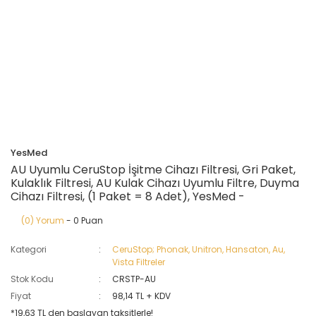
YesMed
AU Uyumlu CeruStop İşitme Cihazı Filtresi, Gri Paket,
Kulaklık Filtresi, AU Kulak Cihazı Uyumlu Filtre, Duyma
Cihazı Filtresi, (1 Paket = 8 Adet), YesMed -
(0) Yorum
- 0 Puan
Kategori
CeruStop; Phonak, Unitron, Hansaton, Au,
Vista Filtreler
Stok Kodu
CRSTP-AU
Fiyat
98,14 TL + KDV
*19,63 TL den başlayan taksitlerle!