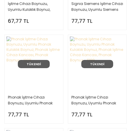
İşitme Cihazı Boynuzu,
Signia Siemens İşitme Cihazı
Uyumlu Kulaklık Boynuz,
Boynuzu, Uyumlu Siemens
İşitme Cihazı Kancası,
Kulaklık Boynuz, Signia İşitme
67,77 TL
77,77 TL
Boynuz - 1168
Cihazı Kancası, Signia
Boynuz - 1292
TÜKENDİ
TÜKENDİ
Phonak İşitme Cihazı
Phonak İşitme Cihazı
Boynuzu, Uyumlu Phonak
Boynuzu, Uyumlu Phonak
Kulaklık Boynuz, Phonak
Kulaklık Boynuz, Phonak
77,77 TL
77,77 TL
İşitme Cihazı Kancası,
İşitme Cihazı Kancası,
Phonak Boynuz - 1308
Phonak Boynuz - 1299