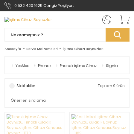
0 532 420 1625 Cengiz Yeşilyurt
Anasayfa
Servis Malzemeleri
İşitme Cihazı Boynuzları
YesMed
Phonak
Phonak İşitme Cihazı
Signia
Stoktakiler
Toplam 9 ürün