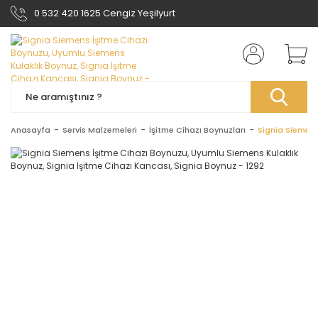
0 532 420 1625 Cengiz Yeşilyurt
Anasayfa
Servis Malzemeleri
İşitme Cihazı Boynuzları
Signia Siemens