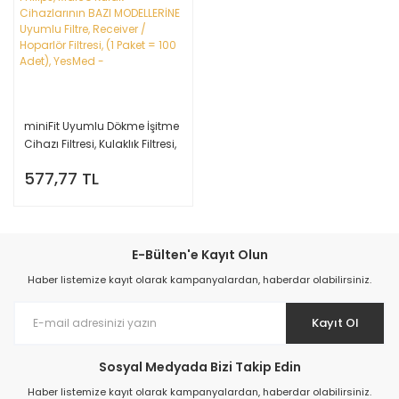
miniFit Uyumlu Dökme İşitme
Cihazı Filtresi, Kulaklık Filtresi,
Oticon, Bernafon, Sonic,
577,77 TL
Philips, Maico Kulak
Cihazlarının BAZI
MODELLERİNE Uyumlu Filtre,
Receiver / Hoparlör Filtresi, (1
Paket = 100 Adet), YesMed -
E-Bülten'e Kayıt Olun
Haber listemize kayıt olarak kampanyalardan, haberdar olabilirsiniz.
Kayıt Ol
Sosyal Medyada Bizi Takip Edin
Haber listemize kayıt olarak kampanyalardan, haberdar olabilirsiniz.