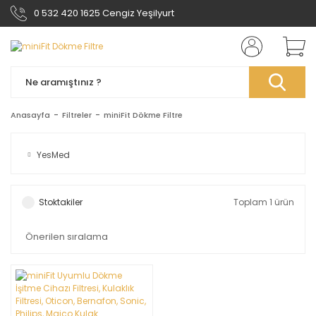
0 532 420 1625 Cengiz Yeşilyurt
Anasayfa
Filtreler
miniFit Dökme Filtre
YesMed
Stoktakiler
Toplam 1 ürün