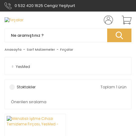
0 532 420 1625 Cengiz Yeşilyurt
Anasayfa
Sarf Malzemeler
Fırçalar
YesMed
Stoktakiler
Toplam 1 ürün