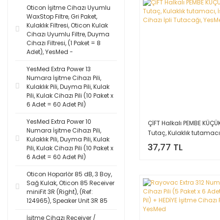
Oticon İşitme Cihazı Uyumlu
WaxStop Filtre, Gri Paket,
Kulaklık Filtresi, Oticon Kulak
Cihazı Uyumlu Filtre, Duyma
Cihazı Filtresi, (1 Paket = 8
Adet), YesMed -
YesMed Extra Power 13
Numara İşitme Cihazı Pili,
Kulaklık Pili, Duyma Pili, Kulak
Pili, Kulak Cihazı Pili (10 Paket x
6 Adet = 60 Adet Pil)
YesMed Extra Power 10
ÇİFT Halkalı PEMBE KÜÇÜK
Numara İşitme Cihazı Pili,
Tutaç, Kulaklık tutamacı,
Kulaklık Pili, Duyma Pili, Kulak
Cihazı İpli Tutacağı, Ye
37,77 TL
Pili, Kulak Cihazı Pili (10 Paket x
6 Adet = 60 Adet Pil)
Oticon Hoparlör 85 dB, 3 Boy,
Sağ Kulak, Oticon 85 Receiver
miniFit 3R (Right), (Ref:
124965), Speaker Unit 3R 85
İşitme Cihazı Receiver /