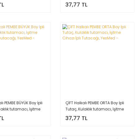
li Tutacağı, YesMed -
Cihazı İpli Tutacağı, YesMed -
TL
37,77 TL
alı PEMBE BÜYÜK Boy İpli
ÇİFT Halkalı PEMBE ORTA Boy İpli
laklık tutamacı, İşitme
Tutaç, Kulaklık tutamacı, İşitme
li Tutacağı, YesMed -
Cihazı İpli Tutacağı, YesMed -
TL
37,77 TL