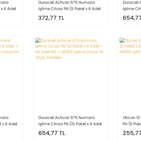
umara
Duracell Activair 675 Numara
Duracell 
t x 6 Adet
İşitme Cihazı Pili (5 Paket x 6 Adet
İşitme Cih
şitme
= 30 Adet Pil) + HEDİYE İşitme
= 60 Adet 
372,77 TL
654,77
Cihazı Pil Ölçer, YesMed
Cihazı Pi
umara
Duracell Activair 675 Numara
Oticon 10
et x 6 Adet
İşitme Cihazı Pili (10 Paket x 6 Adet
Pili (5 Pa
şitme
= 60 Adet Pil) + HEDİYE İşitme
+ HEDİYE İ
654,77 TL
255,77
Cihazı Pil Ölçer, YesMed
YesMed