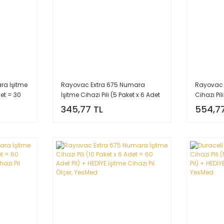
ra İşitme
Rayovac Extra 675 Numara
Rayovac 
det = 30
İşitme Cihazı Pili (5 Paket x 6 Adet
Cihazı Pil
Cihazı Pil
= 30 Adet Pil) + HEDİYE İşitme
Adet Pil) 
345,77 TL
554,77
Cihazı Pil Ölçer, YesMed
Ölçer, Ye