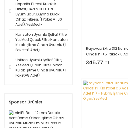
Hoparlör Filtresi, Kulaklık
Filtresi, BAZI MODELLERE
Uyumludur, Duyma Kulak
Cihazı Filtresi, (1 Paket = 100
Adet), YesMed -
Hansaton Uyumlu Şeffaf Filtre,
YesMed Çubuk Filtre Hansaton
Kulak İşitme Cihazı Uyumlu (1
Rayovac Extra 312 Numa
Paket=8 Adet)
Cihazı Pili (5 Paket x 6 A
Adet Pil) + HEDİYE İşitme 
Unitron Uyumlu Şeffaf Filtre,
345,77 TL
YesMed Çubuk Filtre Unitron
Ölçer, YesMed
Kulak İşitme Cihazı Uyumlu (1
Paket=8 Adet)
Sponsor Ürünler