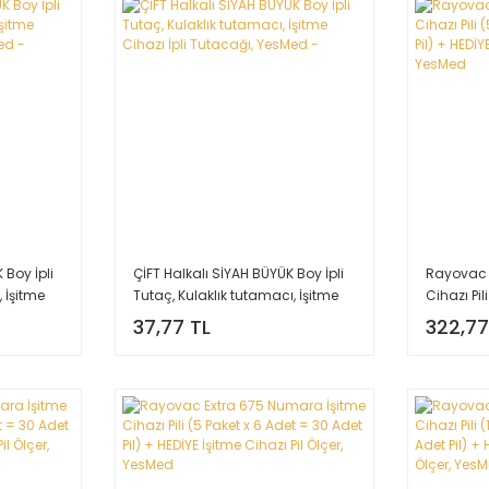
 Boy İpli
ÇİFT Halkalı SİYAH BÜYÜK Boy İpli
Rayovac 
 İşitme
Tutaç, Kulaklık tutamacı, İşitme
Cihazı Pil
sMed -
Cihazı İpli Tutacağı, YesMed -
Adet Pil) 
37,77 TL
322,77
Ölçer, Ye