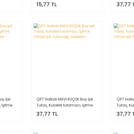
Cihazı İp
15,77 TL
37,77 
y İpli
ÇİFT Halkalı MAVİ KÜÇÜK Boy İpli
ÇİFT Halk
 İşitme
Tutaç, Kulaklık tutamacı, İşitme
Tutaç, Ku
sMed -
Cihazı İpli Tutacağı, YesMed -
Cihazı İp
37,77 TL
37,77 