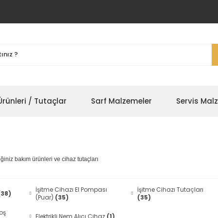
rünleri / Tutaçlar
Sarf Malzemeler
Servis Mal
eğiniz bakım ürünleri ve cihaz tutaçları
İşitme Cihazı El Pompası
İşitme Cihazı Tutaçları
(38)
(Puar)
(35)
(35)
Boş
Elektrikli Nem Alıcı Cihaz
(1)