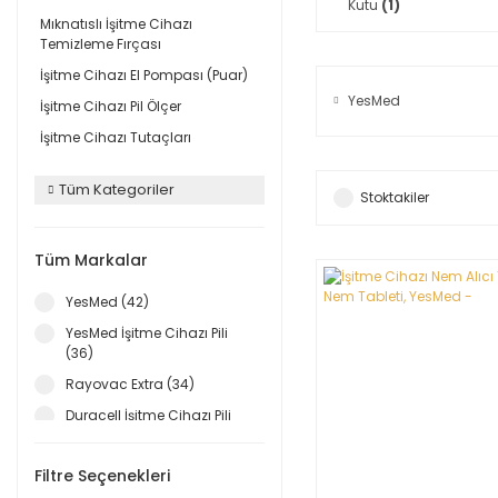
Kutu
(1)
Mıknatıslı İşitme Cihazı
Temizleme Fırçası
İşitme Cihazı El Pompası (Puar)
YesMed
İşitme Cihazı Pil Ölçer
İşitme Cihazı Tutaçları
Tüm Kategoriler
Stoktakiler
Tüm Markalar
YesMed (42)
YesMed İşitme Cihazı Pili
(36)
Rayovac Extra (34)
Duracell İşitme Cihazı Pili
(33)
Oticon İşitme Cihazı Pili (32)
Filtre Seçenekleri