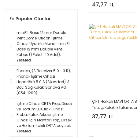
47,77 TL
En Populer Olanlar
miniFit Bass 12 mm Double
Vent Dome, Oticon İşitme
Cihazı Uyumlu Muadil miniFit
Bass 12 mm Double Vent
Kubbe (1 Paket=10 Adet),
YesMed -
Phonak, (S Receiver 5.0 - 3 R),
Phonak İşitme Cihazı
Hoparlörü 5.0 S (Standart), 3
Boy, Sağ Kulak, Sonova AG
(054-1209)
ÇİFT Halkalı MAVİ ORTA Bo
İşitme Cihazı ORTA Prop, Dirsek
Tutaç, Kulaklık tutamacı,
ve Hortumlu, Kulak Cihazı
Cihazı İpli Tutacağı, Ye
Probu, Kulak Arkası İşitme
37,77 TL
Cihazı için Mantar Prop, Dirsek
ve Hortum takılı ORTA boy set,
YesMed -