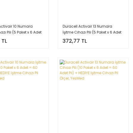
Activair 10 Numara
Duracell Activair 13 Numara
azı Pili (5 Paket x 6 Adet
İşitme Cihazı Pili (5 Paket x 6 Adet
Pil) + HEDİYE İşitme
= 30 Adet Pil) + HEDİYE İşitme
 TL
372,77 TL
l Ölçer, YesMed
Cihazı Pil Ölçer, YesMed