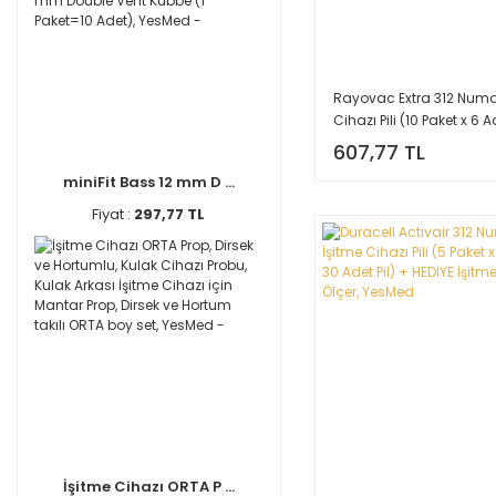
Rayovac Extra 312 Numa
Cihazı Pili (10 Paket x 6 
Adet Pil) + HEDİYE İşitme 
607,77 TL
Ölçer, YesMed
miniFit Bass 12 mm D ...
Fiyat :
297,77 TL
İşitme Cihazı ORTA P ...