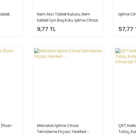
ablet,
Nem Alıcı Tablet Kutusu, Nem
İşitme Cih
tableti için Boş Kutu, İşitme Cihazı
Nem Alıcı tableti koyma kutusu,
9,77 TL
57,77 
YesMed -
 (Puar-
Mıknatıslı İşitme Cihazı
ÇİFT Halk
Temizleme Fırçası, YesMed -
Tutaç, Ku