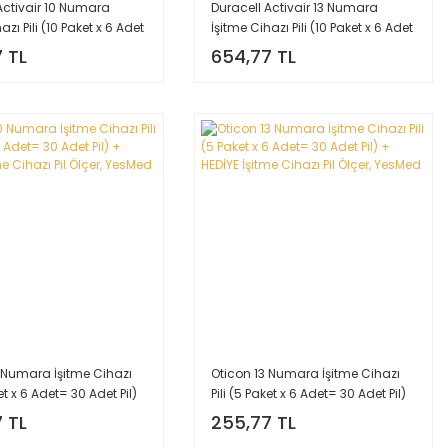
Activair 10 Numara
Duracell Activair 13 Numara
azı Pili (10 Paket x 6 Adet
İşitme Cihazı Pili (10 Paket x 6 Adet
Pil) + HEDİYE İşitme
= 60 Adet Pil) + HEDİYE İşitme
 TL
654,77 TL
l Ölçer, YesMed
Cihazı Pil Ölçer, YesMed
 Numara İşitme Cihazı
Oticon 13 Numara İşitme Cihazı
ket x 6 Adet= 30 Adet Pil)
Pili (5 Paket x 6 Adet= 30 Adet Pil)
şitme Cihazı Pil Ölçer,
+ HEDİYE İşitme Cihazı Pil Ölçer,
 TL
255,77 TL
YesMed