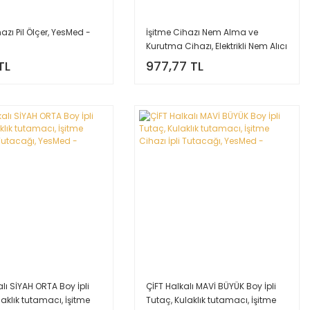
azı Pil Ölçer, YesMed -
İşitme Cihazı Nem Alma ve
Kurutma Cihazı, Elektrikli Nem Alıcı
Cihaz
TL
977,77 TL
alı SİYAH ORTA Boy İpli
ÇİFT Halkalı MAVİ BÜYÜK Boy İpli
laklık tutamacı, İşitme
Tutaç, Kulaklık tutamacı, İşitme