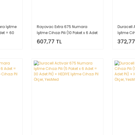
ra İşitme
Rayovac Extra 675 Numara
Duracell 
Adet = 60
İşitme Cihazı Pili (10 Paket x 6 Adet
İşitme Cih
Cihazı Pil
= 60 Adet Pil) + HEDİYE İşitme
= 30 Adet 
607,77 TL
372,77
Cihazı Pil Ölçer, YesMed
Cihazı Pi