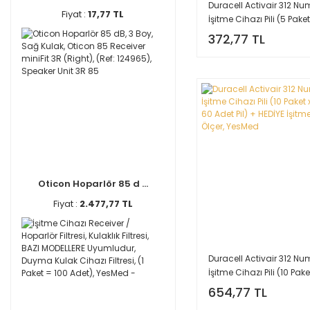
Duracell Activair 312 N
Fiyat :
17,77 TL
İşitme Cihazı Pili (5 Pake
= 30 Adet Pil) + HEDİYE İ
372,77 TL
Cihazı Pil Ölçer, YesMed
Oticon Hoparlör 85 d ...
Fiyat :
2.477,77 TL
Duracell Activair 312 N
İşitme Cihazı Pili (10 Pak
= 60 Adet Pil) + HEDİYE İ
654,77 TL
Cihazı Pil Ölçer, YesMed