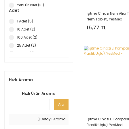
Yeni Ürünler (31)
Adet
İşitme Cihazı Nem Alıcı T
Nem Tableti, YesMed -
1 Adet (5)
15,77 TL
10 Adet (2)
100 Adet (2)
25 Adet (2)
5 Adet (2)
50 Adet (2)
Hızlı Arama
Hızlı Ürün Arama
Ara
İşitme Cihazı El Pompası
Detaylı Arama
Plastik Uçlu), YesMed -