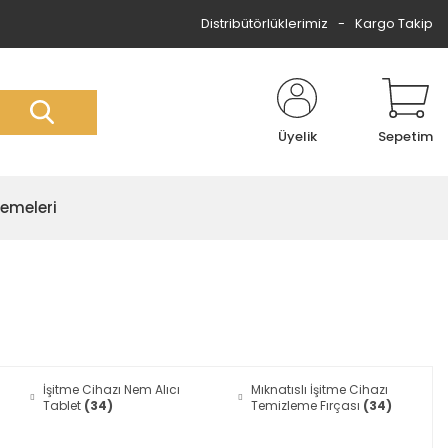
Distribütörlüklerimiz
Kargo Takip
Üyelik
Sepetim
zemeleri
İşitme Cihazı Nem Alıcı
Mıknatıslı İşitme Cihazı
Tablet
(34)
Temizleme Fırçası
(34)