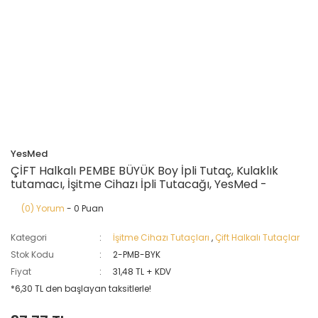
YesMed
ÇİFT Halkalı PEMBE BÜYÜK Boy İpli Tutaç, Kulaklık
tutamacı, İşitme Cihazı İpli Tutacağı, YesMed -
(0) Yorum
- 0 Puan
Kategori
İşitme Cihazı Tutaçları
,
Çift Halkalı Tutaçlar
Stok Kodu
2-PMB-BYK
Fiyat
31,48 TL + KDV
*6,30 TL den başlayan taksitlerle!