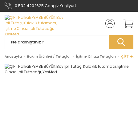
0 532 420 1625 Cengiz Yeşilyurt
Anasayfa
Bakım Ürünleri / Tutaçlar
İşitme Cihazı Tutaçları
ÇİFT Halk