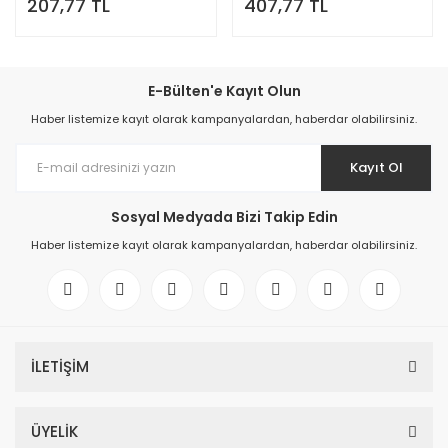
207,77 TL
407,77 TL
(5 Paket x 6 Adet = 30 Adet
(10 Paket x 6 Adet = 60 Adet
Pil)
Pil)
E-Bülten'e Kayıt Olun
Haber listemize kayıt olarak kampanyalardan, haberdar olabilirsiniz.
Kayıt Ol
Sosyal Medyada Bizi Takip Edin
Haber listemize kayıt olarak kampanyalardan, haberdar olabilirsiniz.
İLETİŞİM
ÜYELİK