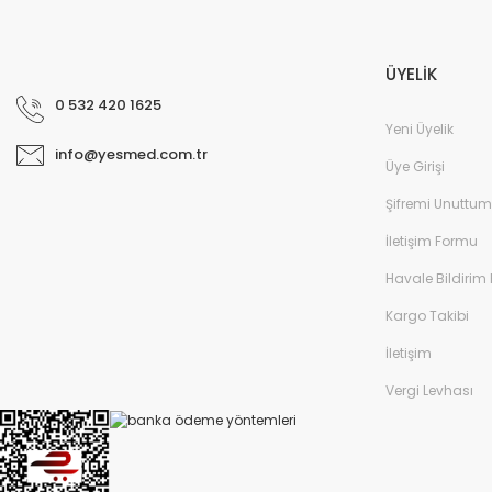
ÜYELİK
0 532 420 1625
Yeni Üyelik
info@yesmed.com.tr
Üye Girişi
Şifremi Unuttum
İletişim Formu
Havale Bildirim
Kargo Takibi
İletişim
Vergi Levhası