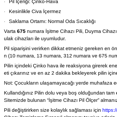
Pil İçeriği: Çinko-Hava
·
Kesinlikle Civa İçermez
·
Saklama Ortamı: Normal Oda Sıcaklığı
·
Varta
675
numara İşitme Cihazı Pili, Duyma Cihazı Pi
ulak cihazları ile uyumludur.
Pil siparişini verirken dikkat etmeniz gereken en 
n (10 numara, 13 numara, 312 numara ve 675 numara
Pilin içindeki Çinko hava ile reaksiyona girerek en
eti çıkarınız ve en az 2 dakika bekleyerek pilin iç
Not: Çocukların ulaşamayacağı yerde muhafaza edini
Kullandığınız Pilin dolu veya boş olduğundan tam
Sitemizde bulunan “İşitme Cihazı Pil Ölçer” almanız
Pili değiştirirken size kolaylık sağlaması için
https: