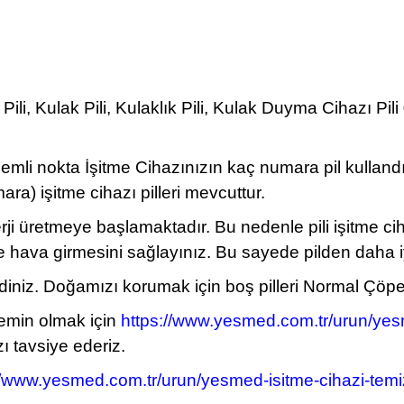
li, Kulak Pili, Kulaklık Pili, Kulak Duyma Cihazı Pili
önemli nokta İşitme Cihazınızın kaç numara pil kullan
) işitme cihazı pilleri mevcuttur.
erji üretmeye başlamaktadır. Bu nedenle pili işitme c
ine hava girmesini sağlayınız. Bu sayede pilden daha i
z. Doğamızı korumak için boş pilleri Normal Çöpe atm
 emin olmak için
https://www.yesmed.com.tr/urun/yesm
ı tavsiye ederiz.
//www.yesmed.com.tr/urun/yesmed-isitme-cihazi-temiz