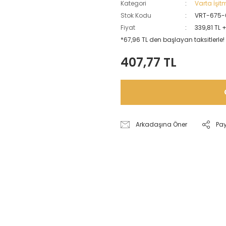
Kategori
Varta İşitm
Stok Kodu
VRT-675-
Fiyat
339,81 TL 
*67,96 TL den başlayan taksitlerle!
407,77 TL
Arkadaşına Öner
Pa