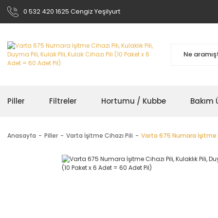
0 532 420 1625 Cengiz Yeşilyurt
Piller
Filtreler
Hortumu / Kubbe
Bakım Ü
Anasayfa
Piller
Varta İşitme Cihazı Pili
Varta 675 Numara İşitme Ciha