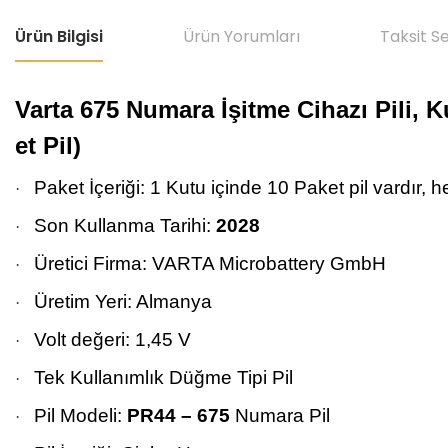
Ürün Bilgisi
Ürün Yorumları
Taksit S
Varta 675 Numara İşitme Cihazı Pili, Ku
et Pil)
Paket İçeriği: 1 Kutu içinde 10 Paket pil vardır, h
·
Son Kullanma Tarihi:
2028
·
Üretici Firma: VARTA Microbattery GmbH
·
Üretim Yeri: Almanya
·
Volt değeri: 1,45 V
·
Tek Kullanımlık Düğme Tipi Pil
·
Pil Modeli:
PR44 – 675
Numara Pil
·