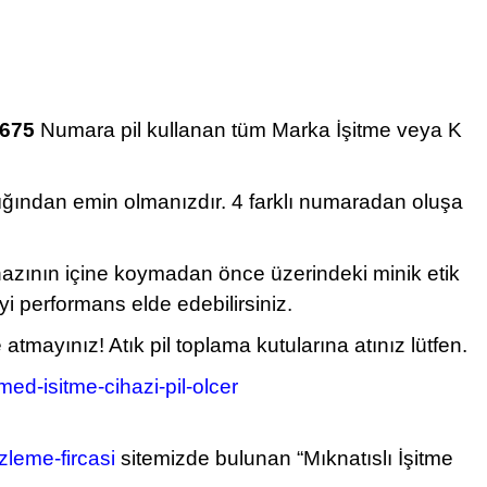
675
Numara pil kullanan tüm Marka İşitme veya K
dığından emin olmanızdır. 4 farklı numaradan oluşa
ihazının içine koymadan önce üzerindeki minik etik
yi performans elde edebilirsiniz.
ayınız! Atık pil toplama kutularına atınız lütfen.
ed-isitme-cihazi-pil-olcer
leme-fircasi
sitemizde bulunan “Mıknatıslı İşitme