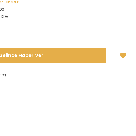
e Cihazı Pili
60
+ KDV
Gelince Haber Ver
ylaş