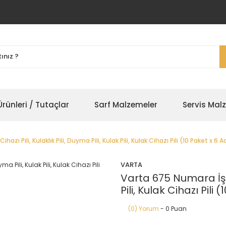
rünleri / Tutaçlar
Sarf Malzemeler
Servis Mal
zı Pili, Kulaklık Pili, Duyma Pili, Kulak Pili, Kulak Cihazı Pili (10 Paket x 6 
VARTA
Varta 675 Numara İşitm
Pili, Kulak Cihazı Pili
(0) Yorum
- 0 Puan