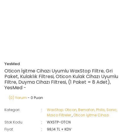
YesMed
Oticon İşitme Cihazı Uyumlu WaxStop Filtre, Gri
Paket, Kulaklık Filtresi, Oticon Kulak Cihazı Uyumlu
Filtre, Duyma Cihazı Filtresi, (1 Paket = 8 Adet),
YesMed -
(0) Yorum
- 0 Puan
Kategori
WaxStop; Oticon, Bernafon, Philis, Sonic,
Maico Filtreler
,
Oticon İşitme Cihazı
Stok Kodu
WXSTP-OTCN
Fiyat
98,14 TL + KDV