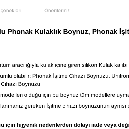
eçenekleri
Önerileriniz
u Phonak Kulaklık Boynuz, Phonak İşi
tum aracılığıyla kulak içine giren silikon Kulak kalıbı 
yumlu olabilir; Phonak İşitme Cihazı Boynuzu, Unitr
e Cihazı Boynuzu
zı modelleri olduğu için bu boynuz tüm modellere uyma
ullanmanız gereken İşitme cihazı boynuzunun aynısı 
 için hijyenik nedenlerden dolayı iade veya değ