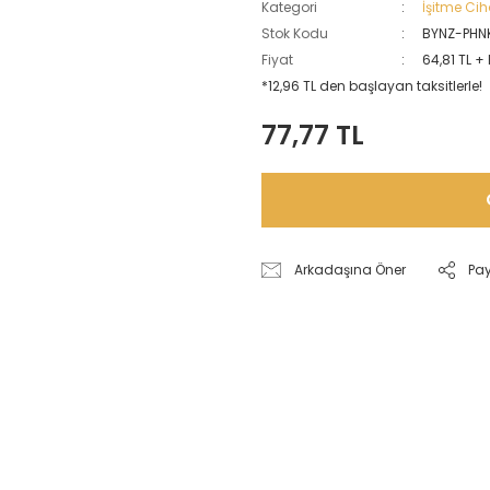
Kategori
İşitme Cih
Stok Kodu
BYNZ-PHN
Fiyat
64,81 TL +
*12,96 TL den başlayan taksitlerle!
77,77 TL
Arkadaşına Öner
Pa