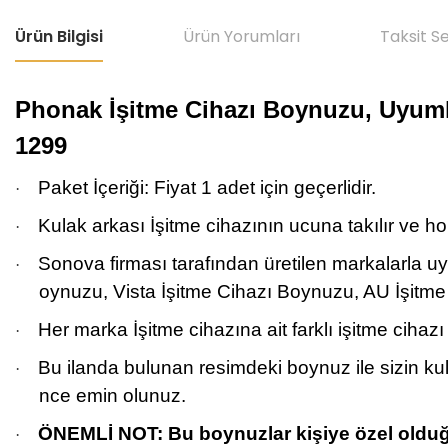
Ürün Bilgisi
Ürün Yorumları
Taksit S
Phonak İşitme Cihazı Boynuzu, Uyuml
1299
Paket İçeriği: Fiyat
1 adet için geçerlidir.
·
Kulak arkası İşitme cihazının ucuna takılır ve hor
·
Sonova firması tarafından üretilen markalarla u
·
oynuzu, Vista İşitme Cihazı Boynuzu, AU İşitm
Her marka İşitme cihazına ait farklı işitme ciha
·
Bu ilanda bulunan resimdeki boynuz ile sizin k
·
nce emin olunuz.
ÖNEMLİ NOT: Bu boynuzlar kişiye özel olduğu
·