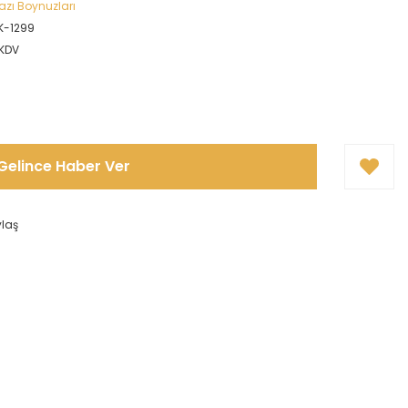
azı Boynuzları
K-1299
 KDV
Gelince Haber Ver
ylaş