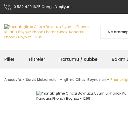
0 532 420 1625 Cengiz Yeşilyurt
Piller
Filtreler
Hortumu / Kubbe
Bakım Ü
Anasayfa
Servis Malzemeleri
İşitme Cihazı Boynuzları
Phonak İş