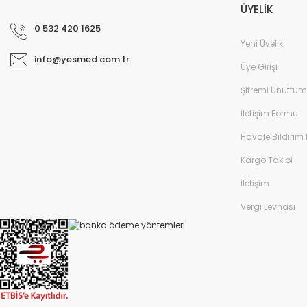
ÜYELİK
0 532 420 1625
Yeni Üyelik
info@yesmed.com.tr
Üye Girişi
Şifremi Unuttum
İletişim Formu
Havale Bildirim
Kargo Takibi
İletişim
Vergi Levhası