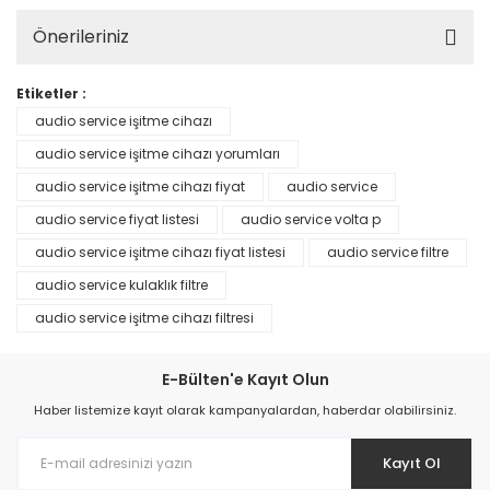
Önerileriniz
Etiketler :
audio service işitme cihazı
audio service işitme cihazı yorumları
audio service işitme cihazı fiyat
audio service
audio service fiyat listesi
audio service volta p
audio service işitme cihazı fiyat listesi
audio service filtre
audio service kulaklık filtre
audio service işitme cihazı filtresi
E-Bülten'e Kayıt Olun
Haber listemize kayıt olarak kampanyalardan, haberdar olabilirsiniz.
Kayıt Ol