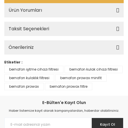
Ürün Yorumları
Taksit Seçenekleri
Önerileriniz
Etiketler :
bernafon işitme cihazı filtresi
bernafon kulak cihazı filtresi
bernafon kulaklık filtresi
bernafon prowax minifit
bernafon prowax
bernafon prowax filtre
E-Bülten'e Kayıt Olun
Haber listemize kayıt olarak kampanyalardan, haberdar olabilirsiniz.
Kayıt Ol