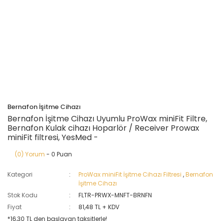
Bernafon İşitme Cihazı
Bernafon İşitme Cihazı Uyumlu ProWax miniFit Filtre,
Bernafon Kulak cihazı Hoparlör / Receiver Prowax
miniFit filtresi, YesMed -
(0) Yorum
- 0 Puan
Kategori
ProWax miniFit İşitme Cihazı Filtresi
,
Bernafon
İşitme Cihazı
Stok Kodu
FLTR-PRWX-MNFT-BRNFN
Fiyat
81,48 TL + KDV
*16,30 TL den başlayan taksitlerle!