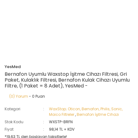
YesMed
Bernafon Uyumlu Waxstop İşitme Cihazı Filtresi, Gri
Paket, Kulaklık Filtresi, Bernafon Kulak Cihazı Uyumlu
Filtre, (1 Paket = 8 Adet), YesMed -
(0) Yorum
- 0 Puan
Kategori
WaxStop; Oticon, Bernafon, Philis, Sonic,
Maico Filtreler
,
Bernafon İşitme Cihazı
Stok Kodu
WXSTP-BRFN
Fiyat
98,14 TL + KDV
*19,63 TL den başlayan taksitlerle!