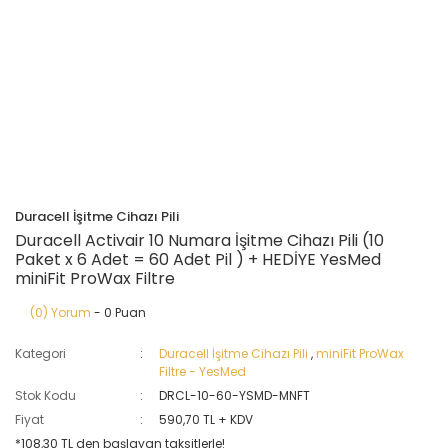
Duracell İşitme Cihazı Pili
Duracell Activair 10 Numara İşitme Cihazı Pili (10
Paket x 6 Adet = 60 Adet Pil ) + HEDİYE YesMed
miniFit ProWax Filtre
(0) Yorum
- 0 Puan
Kategori
Duracell İşitme Cihazı Pili
,
miniFit ProWax
Filtre - YesMed
Stok Kodu
DRCL-10-60-YSMD-MNFT
Fiyat
590,70 TL + KDV
*108,30 TL den başlayan taksitlerle!