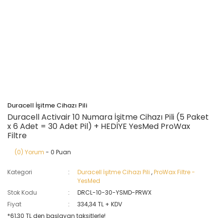
Duracell İşitme Cihazı Pili
Duracell Activair 10 Numara İşitme Cihazı Pili (5 Paket
x 6 Adet = 30 Adet Pil) + HEDİYE YesMed ProWax
Filtre
(0) Yorum
- 0 Puan
Kategori
Duracell İşitme Cihazı Pili
,
ProWax Filtre -
YesMed
Stok Kodu
DRCL-10-30-YSMD-PRWX
Fiyat
334,34 TL + KDV
*61,30 TL den başlayan taksitlerle!