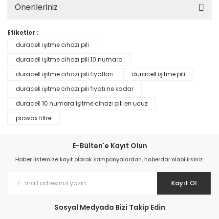
Önerileriniz
Etiketler :
duracell işitme cihazı pili
duracell işitme cihazı pili 10 numara
duracell işitme cihazı pili fiyatları
duracell işitme pili
duracell işitme cihazı pili fiyatı ne kadar
duracell 10 numara işitme cihazı pili en ucuz
prowax filtre
E-Bülten'e Kayıt Olun
Haber listemize kayıt olarak kampanyalardan, haberdar olabilirsiniz.
Kayıt Ol
Sosyal Medyada Bizi Takip Edin