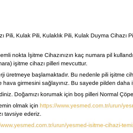
Pili, Kulak Pili, Kulaklık Pili, Kulak Duyma Cihazı Pi
önemli nokta İşitme Cihazınızın kaç numara pil kullan
) işitme cihazı pilleri mevcuttur.
erji üretmeye başlamaktadır. Bu nedenle pili işitme c
ine hava girmesini sağlayınız. Bu sayede pilden daha i
z. Doğamızı korumak için boş pilleri Normal Çöpe atm
 emin olmak için
https://www.yesmed.com.tr/urun/yesm
ı tavsiye ederiz.
//www.yesmed.com.tr/urun/yesmed-isitme-cihazi-temiz