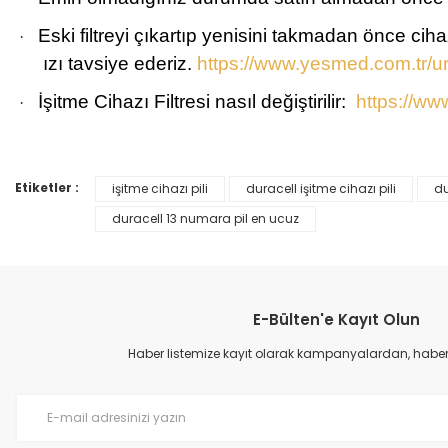
Eski filtreyi çıkartıp yenisini takmadan önce cih
·
ızı tavsiye ederiz.
https://www.yesmed.com.tr/ur
İşitme Cihazı Filtresi nasıl
d
eğiştirilir:
https://w
·
Etiketler :
işitme cihazı pili
duracell işitme cihazı pili
du
Bu ürünün fiyat bilgisi, resim, ürün açıklamalarında ve diğer konular
Görüş ve önerileriniz için teşekkür ederiz.
duracell 13 numara pil en ucuz
Ürün resmi kalitesiz, bozuk veya görüntülenemiyor.
Ürün açıklamasında eksik bilgiler bulunuyor.
E-Bülten'e Kayıt Olun
Ürün bilgilerinde hatalar bulunuyor.
Ürün fiyatı diğer sitelerden daha pahalı.
Haber listemize kayıt olarak kampanyalardan, haberda
Bu ürüne benzer farklı alternatifler olmalı.