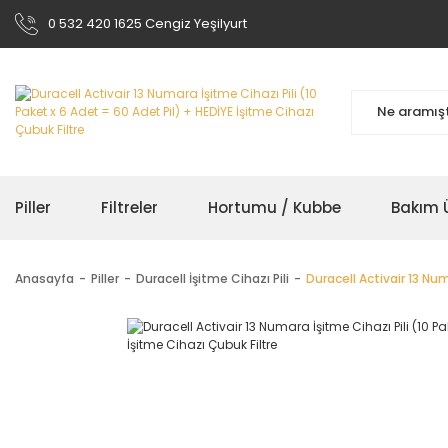
0 532 420 1625 Cengiz Yeşilyurt
Piller
Filtreler
Hortumu / Kubbe
Bakım Ü
Anasayfa
Piller
Duracell İşitme Cihazı Pili
Duracell Activair 13 Num