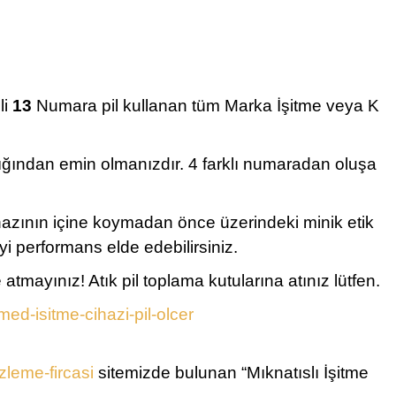
li
13
Numara pil kullanan tüm Marka İşitme veya K
dığından emin olmanızdır. 4 farklı numaradan oluşa
ihazının içine koymadan önce üzerindeki minik etik
yi performans elde edebilirsiniz.
ayınız! Atık pil toplama kutularına atınız lütfen.
ed-isitme-cihazi-pil-olcer
leme-fircasi
sitemizde bulunan “Mıknatıslı İşitme