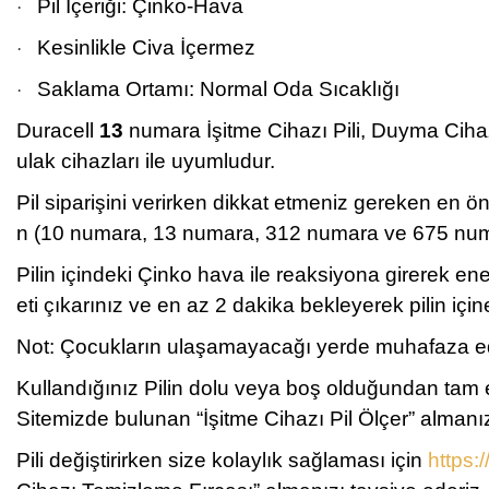
Pil İçeriği: Çinko-Hava
·
Kesinlikle Civa İçermez
·
Saklama Ortamı: Normal Oda Sıcaklığı
·
Duracell
13
numara İşitme Cihazı Pili, Duyma Cihazı 
ulak cihazları ile uyumludur.
Pil siparişini verirken dikkat etmeniz gereken en 
n (10 numara, 13 numara, 312 numara ve 675 numara
Pilin içindeki Çinko hava ile reaksiyona girerek en
eti çıkarınız ve en az 2 dakika bekleyerek pilin iç
Not: Çocukların ulaşamayacağı yerde muhafaza edini
Kullandığınız Pilin dolu veya boş olduğundan tam
Sitemizde bulunan “İşitme Cihazı Pil Ölçer” almanız
Pili değiştirirken size kolaylık sağlaması için
https: