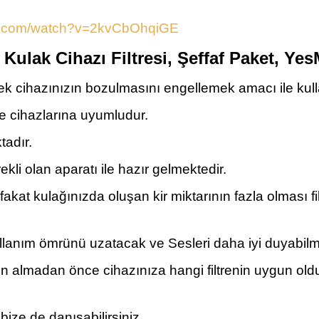
be.com/watch?v=2kvCbOhqiGE
i, Kulak Cihazı Filtresi, Şeffaf Paket, Ye
rek cihazınızın bozulmasını engellemek amacı ile kulla
me cihazlarına uyumludur.
tadır.
ekli olan aparatı ile hazır gelmektedir.
 fakat kulağınızda oluşan kir miktarının fazla olması
 kullanım ömrünü uzatacak ve Sesleri daha iyi duyab
satın almadan önce cihazınıza hangi filtrenin uygun o
ze de danışabilirsiniz.