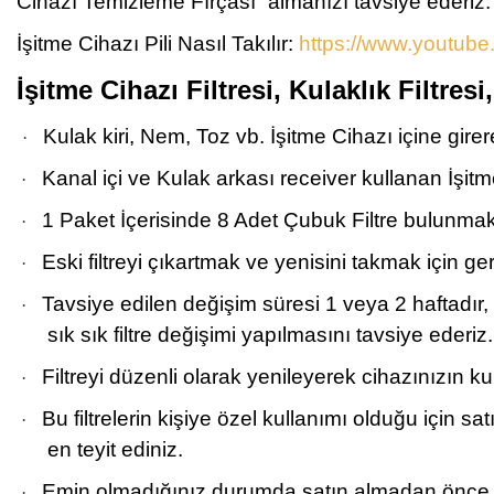
Cihazı Temizleme Fırçası” almanızı tavsiye ederiz.
İşitme Cihazı Pili Nasıl Takılır:
https://www.youtu
İşitme Cihazı Filtresi, Kulaklık Filtres
Kulak kiri, Nem, Toz vb. İşitme Cihazı içine gire
·
Kanal içi ve Kulak arkası receiver kullanan İşit
·
1 Paket İçerisinde 8 Adet Çubuk Filtre bulunmak
·
Eski filtreyi çıkartmak ve yenisini takmak için ger
·
Tavsiye edilen değişim süresi 1 veya 2 haftadır,
·
sık sık filtre değişimi yapılmasını tavsiye ederiz.
Filtreyi düzenli olarak yenileyerek cihazınızın
·
Bu filtrelerin kişiye özel kullanımı olduğu için 
·
en teyit ediniz.
Emin olmadığınız durumda satın almadan önce bi
·