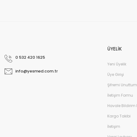
ÜYELİK
0 532 420 1625
Yeni Üyelik
info@yesmed.com.tr
Üye Girişi
Şifremi Unuttum
İletişim Formu
Havale Bildirim
Kargo Takibi
İletişim
Vergi Levhası