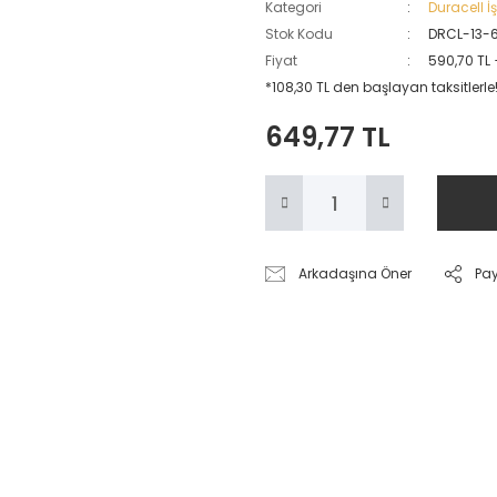
Kategori
Duracell İş
Stok Kodu
DRCL-13-
Fiyat
590,70 TL
*108,30 TL den başlayan taksitlerle
649,77 TL
Arkadaşına Öner
Pa