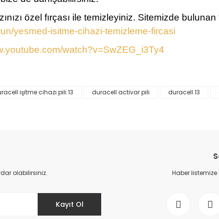
azınızı özel fırçası ile temizleyiniz. Sitemizde bulun
un/yesmed-isitme-cihazi-temizleme-fircasi
ww.youtube.com/watch?v=SwZEG_i3Ty4
racell işitme cihazı pili 13
duracell activar pili
duracell 13
da yetersiz gördüğünüz noktaları öneri formunu kullanarak tarafımıza il
Bu ürüne ilk yorumu siz yapın!
Yorum Yaz
S
r olabilirsiniz.
Haber listemize
Kayıt Ol