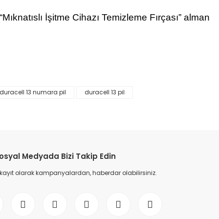
an “Mıknatıslı İşitme Cihazı Temizleme Fırçası” alman
duracell 13 numara pil
duracell 13 pil
etebilirsiniz.
osyal Medyada Bizi Takip Edin
 kayıt olarak kampanyalardan, haberdar olabilirsiniz.