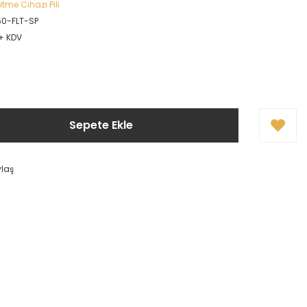
itme Cihazı Pili
60-FLT-SP
 + KDV
!
Sepete Ekle
ylaş