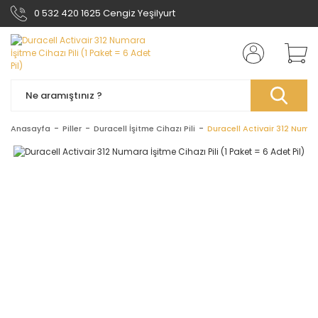
0 532 420 1625 Cengiz Yeşilyurt
Anasayfa
Piller
Duracell İşitme Cihazı Pili
Duracell Activair 312 Numara