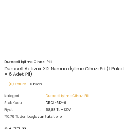
Duracell İşitme Cihazı Pili
Duracell Activair 312 Numara İşitme Cihazı Pili (1 Paket
= 6 Adet Pil)
(0) Yorum
- 0 Puan
Kategori
Duracell İşitme Cihazı Pili
Stok Kodu
DRCL-312-6
Fiyat
58,88 TL + KDV
*10,79 TL den başlayan taksitlerle!