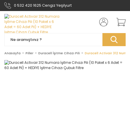
0 532 420 1625 Cengiz Yeşilyurt
Anasayfa
Piller
Duracell İşitme Cihazı Pili
Duracell Activair 312 Numara