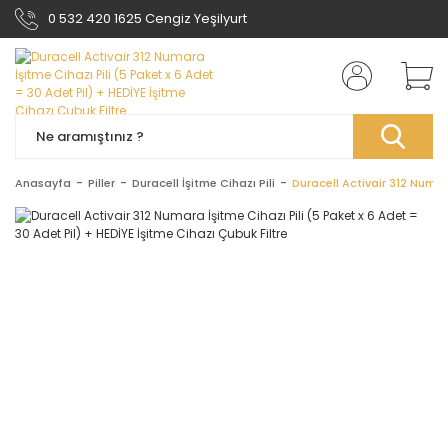
0 532 420 1625 Cengiz Yeşilyurt
Anasayfa
Piller
Duracell İşitme Cihazı Pili
Duracell Activair 312 Numara