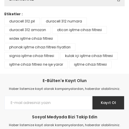
Etiketler :
duracell 312 pil
duracell 312 numara
duracell 312 amazon
oticon işitme cihazı filtresi
widex işitme cihazı filtresi
phonak işitme cihazı filtresi fiyatları
signia işitme cihazı filtresi
kulak içi işitme cihazı filtresi
işitme cihazı filtresi ne işe yarar
işitme cihazı filtresi
E-Bülten'e Kayıt Olun
Haber listemize kayıt olarak kampanyalardan, haberdar olabilirsiniz.
Kayıt Ol
Sosyal Medyada Bizi Takip Edin
Haber listemize kayıt olarak kampanyalardan, haberdar olabilirsiniz.