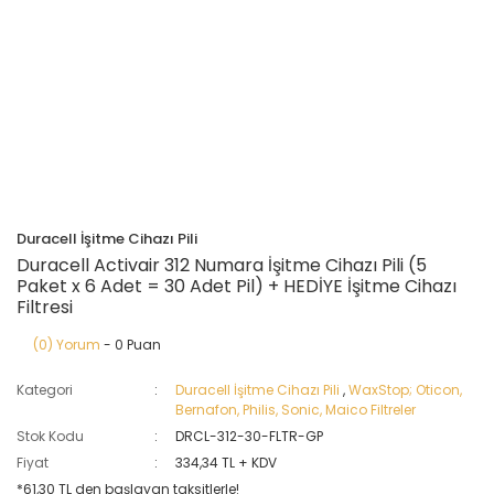
Duracell İşitme Cihazı Pili
Duracell Activair 312 Numara İşitme Cihazı Pili (5
Paket x 6 Adet = 30 Adet Pil) + HEDİYE İşitme Cihazı
Filtresi
(0) Yorum
- 0 Puan
Kategori
Duracell İşitme Cihazı Pili
,
WaxStop; Oticon,
Bernafon, Philis, Sonic, Maico Filtreler
Stok Kodu
DRCL-312-30-FLTR-GP
Fiyat
334,34 TL + KDV
*61,30 TL den başlayan taksitlerle!