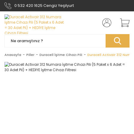
0 532 420 1625 Cengiz Yeşilyurt
Anasayfa
Piller
Duracell İşitme Cihazı Pili
Duracell Activair 312 Numara