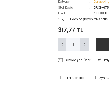
Kategori
Duracell İş
Stok Kodu
DRCL-675
Fiyat
288,88 TL
*52,96 TL den başlayan taksitlerle!
317,77 TL
Arkadaşına Öner
Pa
Hızlı Gönderi
Aynı 