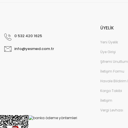
ÜYELİK
0 532 420 1625
Yeni Üyelik
info@yesmed.com.tr
Üye Girişi
Şifremi Unuttum
İletişim Formu
Havale Bildirim
Kargo Takibi
İletişim
Vergi Levhası