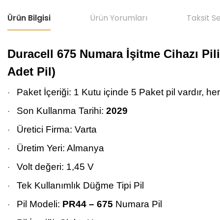
Ürün Bilgisi
Ürün Yorumları
Taksit S
Duracell 675 Numara İşitme Cihazı Pili,
Adet Pil)
Paket İçeriği: 1 Kutu içinde 5 Paket pil vardır, he
·
Son Kullanma Tarihi:
2029
·
Üretici Firma: Varta
·
Üretim Yeri: Almanya
·
Volt değeri: 1,45 V
·
Tek Kullanımlık Düğme Tipi Pil
·
Pil Modeli:
PR44 – 675
Numara Pil
·