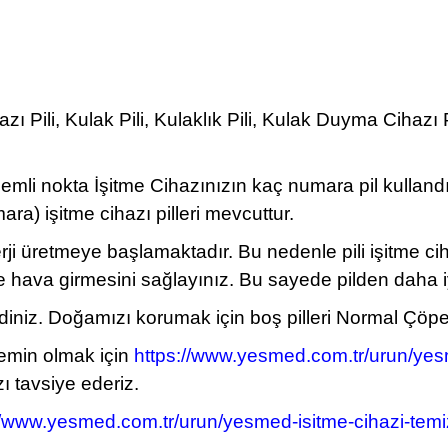
 Pili, Kulak Pili, Kulaklık Pili, Kulak Duyma Cihazı 
önemli nokta İşitme Cihazınızın kaç numara pil kullan
) işitme cihazı pilleri mevcuttur.
erji üretmeye başlamaktadır. Bu nedenle pili işitme c
ine hava girmesini sağlayınız. Bu sayede pilden daha i
z. Doğamızı korumak için boş pilleri Normal Çöpe atm
 emin olmak için
https://www.yesmed.com.tr/urun/yesm
ı tavsiye ederiz.
//www.yesmed.com.tr/urun/yesmed-isitme-cihazi-temiz