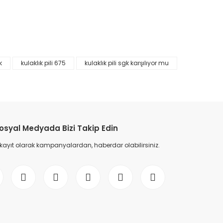
k
kulaklık pili 675
kulaklık pili sgk karşılıyor mu
etebilirsiniz.
osyal Medyada Bizi Takip Edin
 kayıt olarak kampanyalardan, haberdar olabilirsiniz.