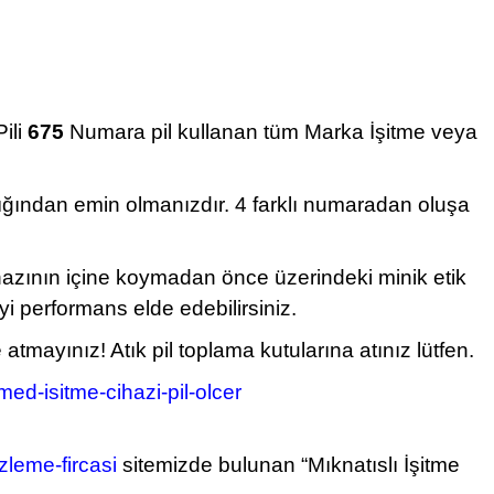
Pili
675
Numara pil kullanan tüm Marka İşitme veya
dığından emin olmanızdır. 4 farklı numaradan oluşa
ihazının içine koymadan önce üzerindeki minik etik
yi performans elde edebilirsiniz.
ayınız! Atık pil toplama kutularına atınız lütfen.
ed-isitme-cihazi-pil-olcer
leme-fircasi
sitemizde bulunan “Mıknatıslı İşitme