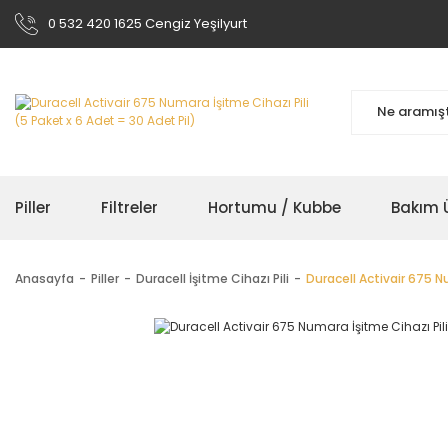
0 532 420 1625 Cengiz Yeşilyurt
Piller
Filtreler
Hortumu / Kubbe
Bakım Ü
Anasayfa
Piller
Duracell İşitme Cihazı Pili
Duracell Activair 675 Nu