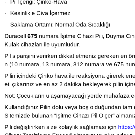
Pil İçeriği: Çinko-Hava
·
Kesinlikle Civa İçermez
·
Saklama Ortamı: Normal Oda Sıcaklığı
·
Duracell
675
numara İşitme Cihazı Pili, Duyma Cihazı
Kulak cihazları ile uyumludur.
Pil siparişini verirken dikkat etmeniz gereken en 
n (10 numara, 13 numara, 312 numara ve 675 numara
Pilin içindeki Çinko hava ile reaksiyona girerek en
eti çıkarınız ve en az 2 dakika bekleyerek pilin iç
Not: Çocukların ulaşamayacağı yerde muhafaza edini
Kullandığınız Pilin dolu veya boş olduğundan tam
Sitemizde bulunan “İşitme Cihazı Pil Ölçer” almanız
Pili değiştirirken size kolaylık sağlaması için
https: