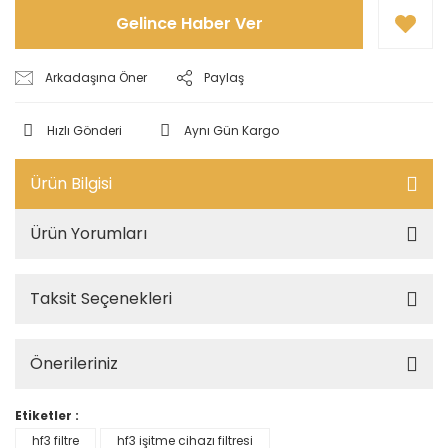
Gelince Haber Ver
Arkadaşına Öner
Paylaş
Hızlı Gönderi
Aynı Gün Kargo
Ürün Bilgisi
Ürün Yorumları
Taksit Seçenekleri
Önerileriniz
Etiketler :
hf3 filtre
hf3 işitme cihazı filtresi