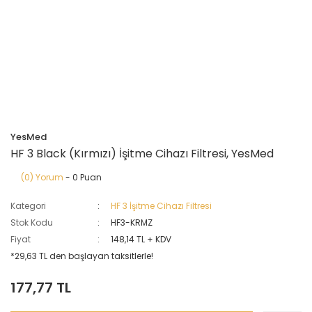
YesMed
HF 3 Black (Kırmızı) İşitme Cihazı Filtresi, YesMed
(0) Yorum
- 0 Puan
Kategori
HF 3 İşitme Cihazı Filtresi
Stok Kodu
HF3-KRMZ
Fiyat
148,14 TL + KDV
*29,63 TL den başlayan taksitlerle!
177,77 TL