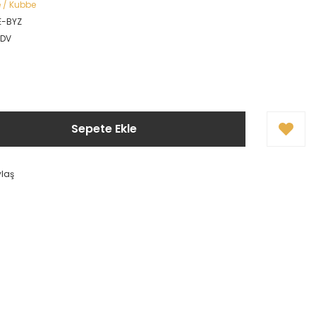
 / Kubbe
E-BYZ
KDV
Sepete Ekle
ylaş