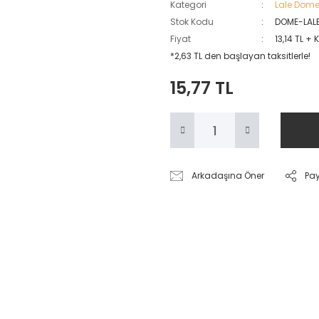
Kategori
Lale Dome
Stok Kodu
DOME-LAL
Fiyat
13,14 TL + 
*2,63 TL den başlayan taksitlerle!
15,77 TL
Arkadaşına Öner
Pa