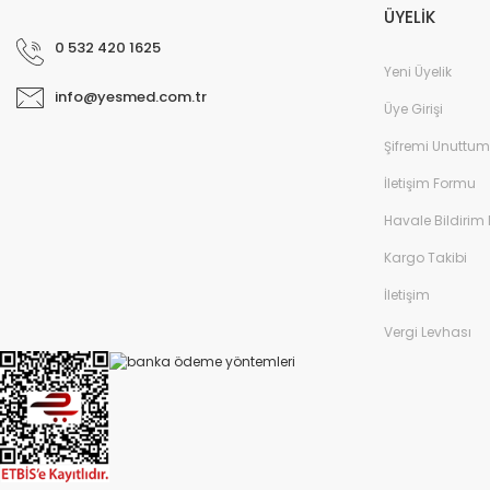
ÜYELİK
0 532 420 1625
Yeni Üyelik
info@yesmed.com.tr
Üye Girişi
Şifremi Unuttum
İletişim Formu
Havale Bildirim
Kargo Takibi
İletişim
Vergi Levhası