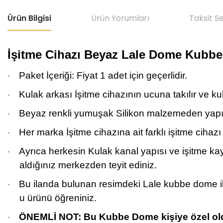
Ürün Bilgisi
Ürün Yorumları
Taksit S
İşitme Cihazı Beyaz Lale Dome Kubbe,
Paket İçeriği: Fiyat
1 adet için geçerlidir.
·
Kulak arkası İşitme cihazının ucuna takılır ve kula
·
Beyaz renkli yumuşak Silikon malzemeden yapıl
·
Her marka İşitme cihazına ait farklı işitme cihaz
·
Ayrıca herkesin Kulak kanal yapısı ve işitme kay
·
aldığınız merkezden teyit ediniz.
Bu ilanda bulunan resimdeki Lale kubbe dome i
·
u ürünü öğreniniz.
ÖNEMLİ NOT: Bu Kubbe Dome kişiye özel oldu
·