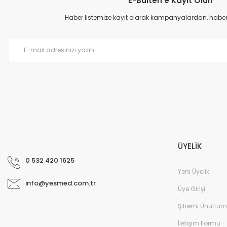
E-Bülten'e Kayıt Olun
Ürün açıklamasında eksik bilgiler bulunuyor.
Ürün bilgilerinde hatalar bulunuyor.
Haber listemize kayıt olarak kampanyalardan, haberda
Ürün fiyatı diğer sitelerden daha pahalı.
Bu ürüne benzer farklı alternatifler olmalı.
ÜYELİK
0 532 420 1625
Yeni Üyelik
info@yesmed.com.tr
Üye Girişi
Şifremi Unuttum
İletişim Formu