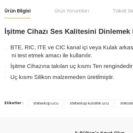
Ürün Bilgisi
Ürün Yorumları
Taksit S
İşitme Cihazı Ses Kalitesini Dinlemek
BTE, RIC, ITE ve CIC kanal içi veya Kulak arkası 
·
ni test etmek amacı ile kullanılır.
İşitme Cihazına takılan uç kısmı Ten rengindedir
·
Uç kısmı Silikon malzemeden üretilmiştir.
·
Etiketler :
steteskop ucu
steteskop kulaklık ucu
stetos
Bu ürünün fiyat bilgisi, resim, ürün açıklamalarında ve diğer konular
Görüş ve önerileriniz için teşekkür ederiz.
Ürün resmi kalitesiz, bozuk veya görüntülenemiyor.