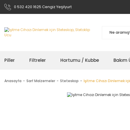
0 532 420 1625 Cengiz Yeşilyurt
Piller
Filtreler
Hortumu / Kubbe
Bakım Ü
Anasayfa
Sarf Malzemeler
Steteskop
İşitme Cihazı Dinlemek içi