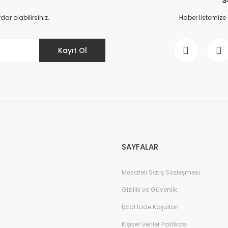
S
r olabilirsiniz.
Haber listemize
Kayıt Ol
Gönder
SAYFALAR
Mesafeli Satış Sözleşmesi
Gizlilik ve Güvenlik
İptal İade Koşullari
Kişisel Veriler Politikası