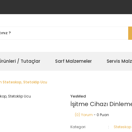
rünleri / Tutaçlar
Sarf Malzemeler
Servis Mal
n Steteskop, Stetoklip Ucu
YesMed
İşitme Cihazı Dinleme
(0) Yorum
- 0 Puan
Kategori
Steteskop