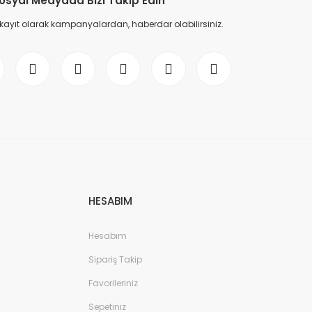
osyal Medyada Bizi Takip Edin
 kayıt olarak kampanyalardan, haberdar olabilirsiniz.
HESABIM
Hesabım
Sipariş Takip
Favorileriniz
Sepetiniz