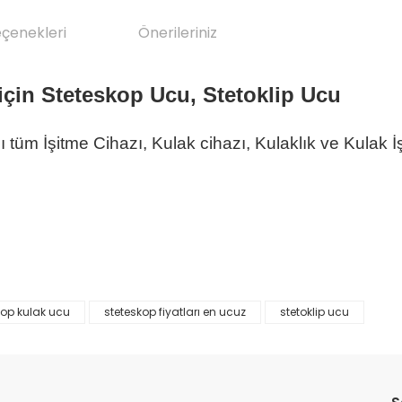
eçenekleri
Önerileriniz
 için Steteskop Ucu, Stetoklip Ucu
tüm İşitme Cihazı, Kulak cihazı, Kulaklık ve Kulak İş
kop kulak ucu
steteskop fiyatları en ucuz
stetoklip ucu
da yetersiz gördüğünüz noktaları öneri formunu kullanarak tarafımıza il
Bu ürüne ilk yorumu siz yapın!
Yorum Yaz