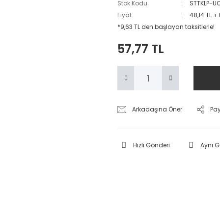
Stok Kodu
STTKLP-U
Fiyat
48,14 TL +
*9,63 TL den başlayan taksitlerle!
57,77 TL
Arkadaşına Öner
Pa
Hızlı Gönderi
Aynı 