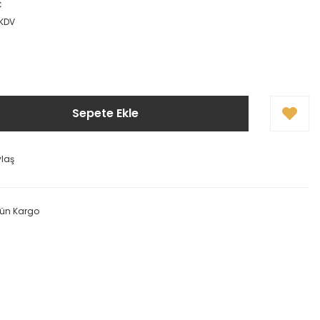
C
 KDV
Sepete Ekle
ylaş
Gün Kargo