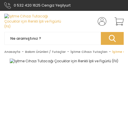
0 532 420 1625 Cengiz Yeşilyurt
Anasayfa
Bakım Ürünleri / Tutaçlar
İşitme Cihazı Tutaçları
İşitme Cih