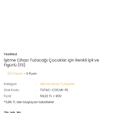
YesMed
İşitme Cihazı Tutacağı Çocuklar için Renkli İpli ve
Figürlü (Fil)
(0) Yorum
- 0 Puan
Kategori
İşitme Cihazı Tutaçları
Stok Kodu
TUTAC-COCUK-FİL
Fiyat
59,32 TL + KDV
*11,86 TL den başlayan taksitlerle!