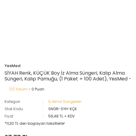
YesMed
SİYAH Renk, KÜÇÜK Boy İz Alma Süngeri, Kalıp Alma
Süngeri, Kalıp Pamuğu, (1 Paket = 100 Adet), YesMed -
(0) Yorum
- 0 Puan
Kategori
İz Alma Süngerleri
Stok Kodu
SNGR-SYH-KÇK
Fiyat
56,48 TL + KDV
*11,30 TL den başlayan taksitlerle!