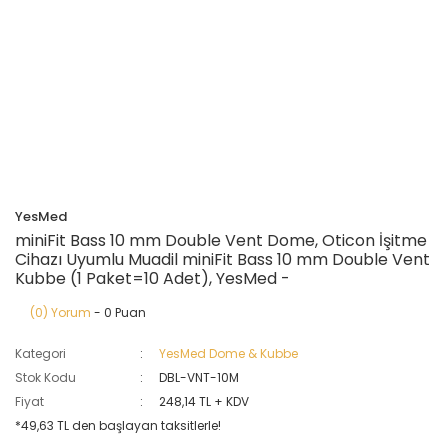
YesMed
miniFit Bass 10 mm Double Vent Dome, Oticon İşitme
Cihazı Uyumlu Muadil miniFit Bass 10 mm Double Vent
Kubbe (1 Paket=10 Adet), YesMed -
(0) Yorum
- 0 Puan
Kategori
YesMed Dome & Kubbe
Stok Kodu
DBL-VNT-10M
Fiyat
248,14 TL + KDV
*49,63 TL den başlayan taksitlerle!