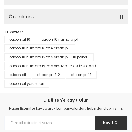
Önerileriniz
Etiketler :
oticon pil 10
oticon 10 numara pil
oticon 10 numara işitme cihazı pili
oticon 10 numara işitme cihazı pili (10 paket)
oticon 10 numara işitme cihaz pili 6x10 (60 adet)
oticon pil
oticon pil 312
oticon pil 13
oticon pil yorumları
E-Bülten'e Kayıt Olun
Haber listemize kayıt olarak kampanyalardan, haberdar olabilirsiniz.
Kayıt Ol