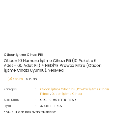
Oticon İşitme Cihazı Pili
Oticon 10 Numara İşitme Cihazı Pili (10 Paket x 6
Adet= 60 Adet Pil) + HEDİYE Prowax Filtre (Oticon
İşitme Cihazı Uyumlu), YesMed
(0) Yorum
- 0 Puan
Kategori
Oticon İşitme Cihazı Pili
,
ProWax İşitme Cihazı
Filtresi
,
Oticon İşitme Cihazı
Stok Kodu
OTC-10-60+FLTR-PRWX
Fiyat
374,81 TL + KDV
*74,96 TL den başlayan taksitlerle!