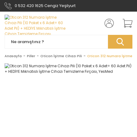
0 532 420 1625 Cengiz Yeşilyurt
Anasayfa
Piller
Oticon İşitme Cihazı Pili
Oticon 312 Numara İşitme Cih