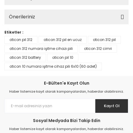
Önerileriniz
Etiketler :
oticon pil 312
oticon 312 pil en ucuz
oticon 312 pil
oticon 312 numara işitme cihazı pili
oticon 312 cimri
oticon 312 battery
oticon pil 10
oticon 10 numara işitme cihaz pili 6x10 (60 adet)
E-Bülten'e Kayıt Olun
Haber listemize kayıt olarak kampanyalardan, haberdar olabilirsiniz.
Kayıt Ol
Sosyal Medyada Bizi Takip Edin
Haber listemize kayıt olarak kampanyalardan, haberdar olabilirsiniz.