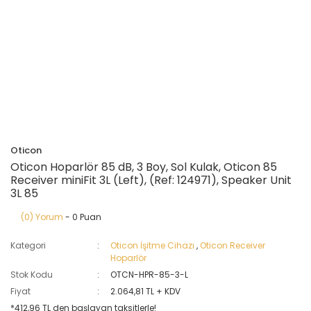
Oticon
Oticon Hoparlör 85 dB, 3 Boy, Sol Kulak, Oticon 85
Receiver miniFit 3L (Left), (Ref: 124971), Speaker Unit
3L 85
(0) Yorum
- 0 Puan
Kategori
Oticon İşitme Cihazı
,
Oticon Receiver
Hoparlör
Stok Kodu
OTCN-HPR-85-3-L
Fiyat
2.064,81 TL + KDV
*412,96 TL den başlayan taksitlerle!