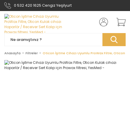
0 532 420 1625 Cengiz Yeşilyurt
Anasayfa
Filtreler
Oticon İşitme Cihazı Uyumlu ProWax Filtre, Oticon Kul