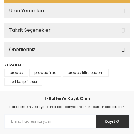
Ürün Yorumları
Taksit Seçenekleri
Önerileriniz
Etiketler :
prowax
prowax filtre
prowax filtre oticom
sert kalıp filtresi
E-Bülten'e Kayıt Olun
Haber listemize kayıt olarak kampanyalardan, haberdar olabilirsiniz.
Kayıt Ol