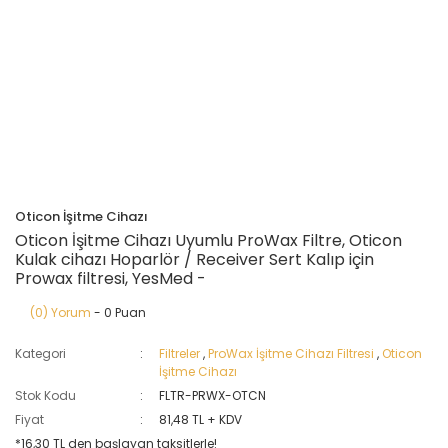
Oticon İşitme Cihazı
Oticon İşitme Cihazı Uyumlu ProWax Filtre, Oticon
Kulak cihazı Hoparlör / Receiver Sert Kalıp için
Prowax filtresi, YesMed -
(0) Yorum
- 0 Puan
Kategori
Filtreler
,
ProWax İşitme Cihazı Filtresi
,
Oticon
İşitme Cihazı
Stok Kodu
FLTR-PRWX-OTCN
Fiyat
81,48 TL + KDV
*16,30 TL den başlayan taksitlerle!