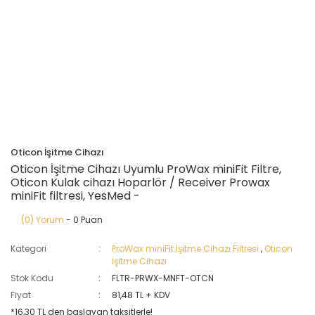
Oticon İşitme Cihazı
Oticon İşitme Cihazı Uyumlu ProWax miniFit Filtre,
Oticon Kulak cihazı Hoparlör / Receiver Prowax
miniFit filtresi, YesMed -
(0) Yorum
- 0 Puan
Kategori
ProWax miniFit İşitme Cihazı Filtresi
,
Oticon
İşitme Cihazı
Stok Kodu
FLTR-PRWX-MNFT-OTCN
Fiyat
81,48 TL + KDV
*16,30 TL den başlayan taksitlerle!