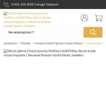
0 532 420 1625 Cengiz Yeşilyurt
Anasayfa
Filtreler
ProWax miniFit İşitme Cihazı Filtresi
Oticon İşitme 