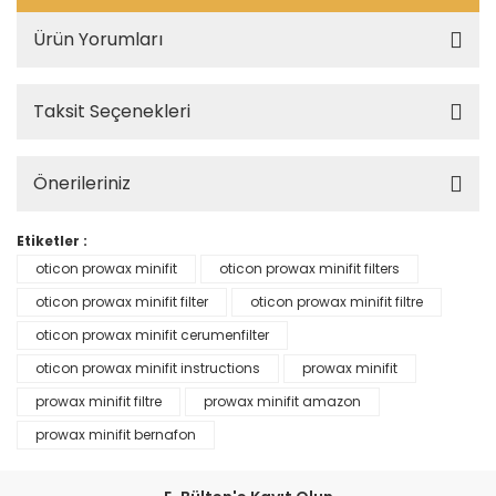
Ürün Yorumları
Taksit Seçenekleri
Önerileriniz
Etiketler :
oticon prowax minifit
oticon prowax minifit filters
oticon prowax minifit filter
oticon prowax minifit filtre
oticon prowax minifit cerumenfilter
oticon prowax minifit instructions
prowax minifit
prowax minifit filtre
prowax minifit amazon
prowax minifit bernafon