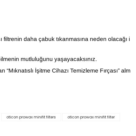
sı filtrenin daha çabuk tıkanmasına neden olacağı i
yabilmenin mutluluğunu yaşayacaksınız.
unan “Mıknatıslı İşitme Cihazı Temizleme Fırçası” alm
oticon prowax minifit filters
oticon prowax minifit filter
etebilirsiniz.