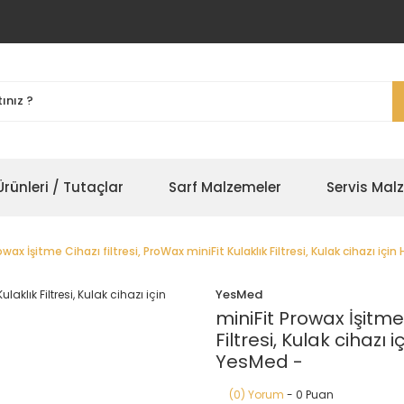
rünleri / Tutaçlar
Sarf Malzemeler
Servis Mal
owax İşitme Cihazı filtresi, ProWax miniFit Kulaklık Filtresi, Kulak cihazı içi
YesMed
miniFit Prowax İşitme 
Filtresi, Kulak cihazı 
YesMed -
(0) Yorum
- 0 Puan