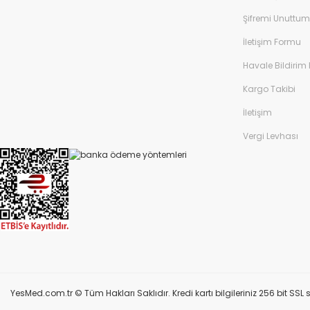
Şifremi Unuttum
İletişim Formu
Havale Bildirim
Kargo Takibi
İletişim
Vergi Levhası
YesMed.com.tr © Tüm Hakları Saklıdır. Kredi kartı bilgileriniz 256 bit SSL s