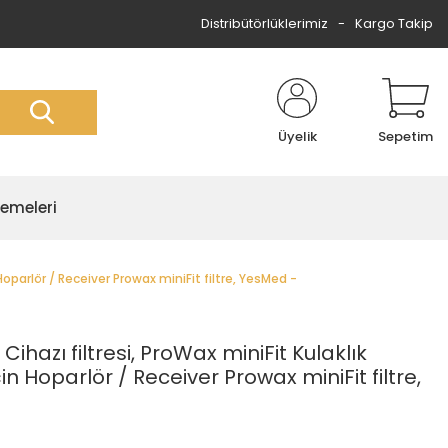
Distribütörlüklerimiz
Kargo Takip
Üyelik
Sepetim
zemeleri
n Hoparlör / Receiver Prowax miniFit filtre, YesMed -
Cihazı filtresi, ProWax miniFit Kulaklık
için Hoparlör / Receiver Prowax miniFit filtre,