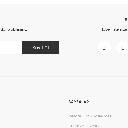
Yorum Yaz
S
r olabilirsiniz.
Haber listemize
Kayıt Ol
Gönder
SAYFALAR
Mesafeli Satış Sözleşmesi
Gizlilik ve Güvenlik