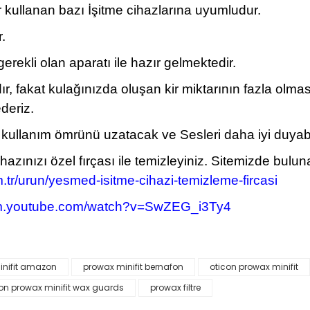
r kullanan bazı İşitme cihazlarına uyumludur.
.
gerekli olan aparatı ile hazır gelmektedir.
ır, fakat kulağınızda oluşan kir miktarının fazla olma
ederiz.
ızın kullanım ömrünü uzatacak ve Sesleri daha iyi du
ihazınızı özel fırçası ile temizleyiniz. Sitemizde bul
tr/urun/yesmed-isitme-cihazi-temizleme-fircasi
/m.youtube.com/watch?v=SwZEG_i3Ty4
inifit amazon
prowax minifit bernafon
oticon prowax minifit
da yetersiz gördüğünüz noktaları öneri formunu kullanarak tarafımıza il
on prowax minifit wax guards
prowax filtre
Bu ürüne ilk yorumu siz yapın!