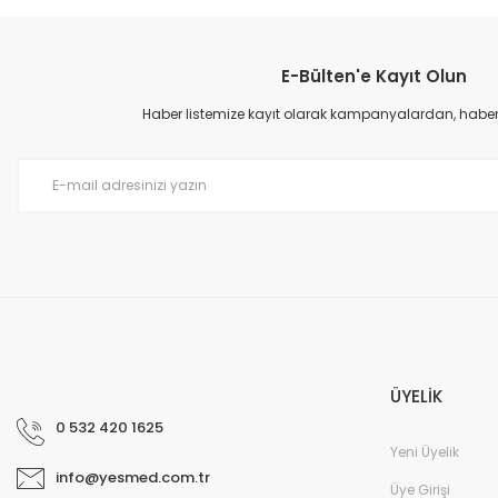
Ürün resmi kalitesiz, bozuk veya görüntülenemiyor.
Ürün açıklamasında eksik bilgiler bulunuyor.
E-Bülten'e Kayıt Olun
Ürün bilgilerinde hatalar bulunuyor.
Ürün fiyatı diğer sitelerden daha pahalı.
Haber listemize kayıt olarak kampanyalardan, haberda
Bu ürüne benzer farklı alternatifler olmalı.
ÜYELİK
0 532 420 1625
Yeni Üyelik
info@yesmed.com.tr
Üye Girişi