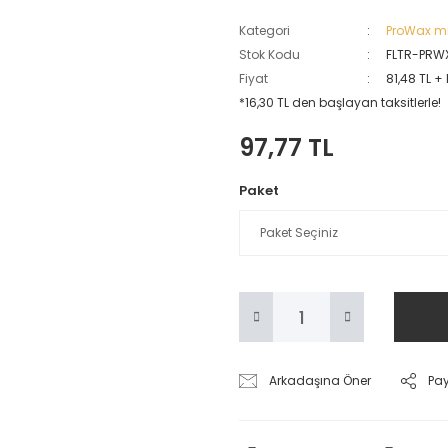
Kategori
ProWax min
Stok Kodu
FLTR-PRW
Fiyat
81,48 TL +
*16,30 TL den başlayan taksitlerle!
97,77 TL
Paket
Arkadaşına Öner
Pa