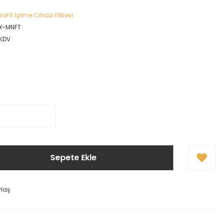
iFit İşitme Cihazı Filtresi
X-MNFT
 KDV
Sepete Ekle
ylaş