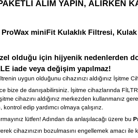
PAKETLİ ALIM YAPIN, ALIRKEN K
, ProWax miniFit Kulaklık Filtresi, Kula
özel olduğu için hijyenik nedenlerden 
LE iade veya değişim yapılmaz!
ltrenin uygun olduğunu cihazınızı aldığınız İşitme Ci
ze de danışabilirsiniz. İşitme cihazlarında FİLTRENİN t
itme cihazını aldığınız merkezden kullanmanız gerek
kontrol edip yardımcı olmaya çalışırız.
ştırmayınız lütfen! Adından da anlaşılacağı üzere bu
P
irerek cihazınızın bozulmasını engellemek amacı ile kul