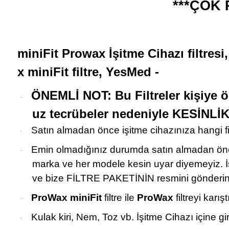
***ÇOK 
miniFit Prowax İşitme Cihazı filtresi
x miniFit filtre, YesMed -
ÖNEMLİ NOT: Bu Filtreler kişiye 
·
uz tecrübeler nedeniyle KESİNLİK
Satın almadan önce işitme cihazınıza hangi fi
·
Emin olmadığınız durumda satın almadan önce bi
·
marka ve her modele kesin uyar diyemeyiz. İş
ve bize FİLTRE PAKETİNİN resmini gönderin, 
ProWax miniFit
filtre ile
ProWax
filtreyi karı
·
Kulak kiri, Nem, Toz vb. İşitme Cihazı içine g
·