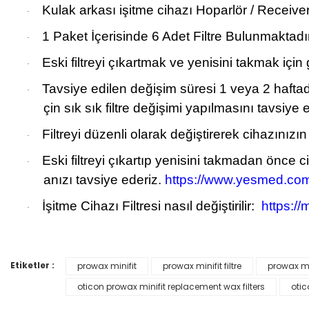
Kulak arkası işitme cihazı Hoparlör / Receive
·
1 Paket İçerisinde 6 Adet Filtre Bulunmaktadır
·
Eski filtreyi çıkartmak ve yenisini takmak için 
·
Tavsiye edilen değişim süresi 1 veya 2 haftad
·
çin sık sık filtre değişimi yapılmasını tavsiye 
Filtreyi düzenli olarak değiştirerek cihazın
·
Eski filtreyi çıkartıp yenisini takmadan önce c
·
anızı tavsiye ederiz.
https://www.yesmed.com.
İşitme Cihazı Filtresi nasıl değiştirilir:
https:/
·
Etiketler :
prowax minifit
prowax minifit filtre
prowax m
Bu ürünün fiyat bilgisi, resim, ürün açıklamalarında ve diğer konular
Görüş ve önerileriniz için teşekkür ederiz.
oticon prowax minifit replacement wax filters
otic