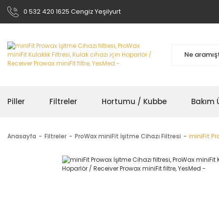
0 532 420 1625 Cengiz Yeşilyurt
Piller
Filtreler
Hortumu / Kubbe
Bakım Ü
Anasayfa
Filtreler
ProWax miniFit İşitme Cihazı Filtresi
miniFit Pr