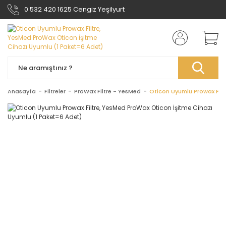
0 532 420 1625 Cengiz Yeşilyurt
Anasayfa
Filtreler
ProWax Filtre - YesMed
Oticon Uyumlu Prowax Filt