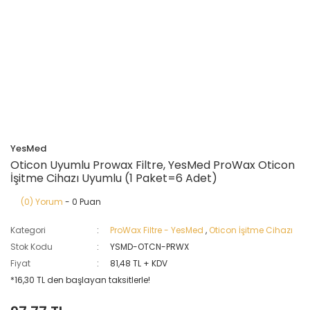
YesMed
Oticon Uyumlu Prowax Filtre, YesMed ProWax Oticon
İşitme Cihazı Uyumlu (1 Paket=6 Adet)
(0) Yorum
- 0 Puan
Kategori
ProWax Filtre - YesMed
,
Oticon İşitme Cihazı
Stok Kodu
YSMD-OTCN-PRWX
Fiyat
81,48 TL + KDV
*16,30 TL den başlayan taksitlerle!