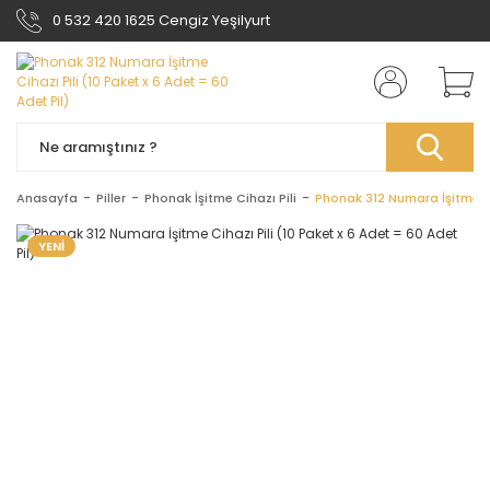
0 532 420 1625 Cengiz Yeşilyurt
Anasayfa
Piller
Phonak İşitme Cihazı Pili
Phonak 312 Numara İşitme Cih
YENİ