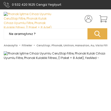
0 532 420 1625 Cengiz Yeşilyurt
Anasayfa
Filtreler
CeruStop; Phonak, Unitron, Hansaton, Au, Vista Filtre