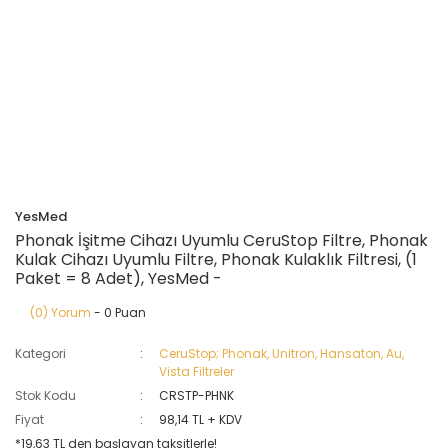
YesMed
Phonak İşitme Cihazı Uyumlu CeruStop Filtre, Phonak
Kulak Cihazı Uyumlu Filtre, Phonak Kulaklık Filtresi, (1
Paket = 8 Adet), YesMed -
(0) Yorum
- 0 Puan
Kategori
CeruStop; Phonak, Unitron, Hansaton, Au,
Vista Filtreler
Stok Kodu
CRSTP-PHNK
Fiyat
98,14 TL + KDV
*19,63 TL den başlayan taksitlerle!