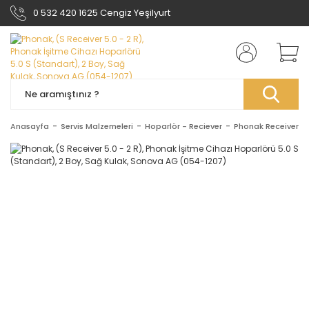
0 532 420 1625 Cengiz Yeşilyurt
Anasayfa
Servis Malzemeleri
Hoparlör - Reciever
Phonak Receiver H