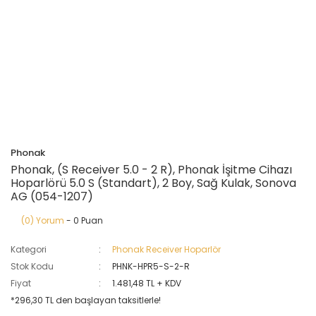
Phonak
Phonak, (S Receiver 5.0 - 2 R), Phonak İşitme Cihazı
Hoparlörü 5.0 S (Standart), 2 Boy, Sağ Kulak, Sonova
AG (054-1207)
(0) Yorum
- 0 Puan
Kategori
Phonak Receiver Hoparlör
Stok Kodu
PHNK-HPR5-S-2-R
Fiyat
1.481,48 TL + KDV
*296,30 TL den başlayan taksitlerle!