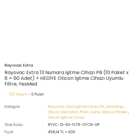
Rayovac Extra
Rayovac Extra 13 Numara işitme Cihazı Pili (10 Paket x
6 = 60 Adet) + HEDİYE Oticon İşitme Cihazı Uyumlu
Filtre, YesMed
(0) Yorum
- 0 Puan
Kategori
Rayovac Extra İşitme Cihazı Pili
,
WaxStop;
Oticon, Bernafon, Philis, Sonic, Maico Filtreler
,
Oticon İşitme Cihazı
Stok Kodu
RYVC-13-60-FLTR-OTCN-GP
Fiyat
458,14 TL + KDV