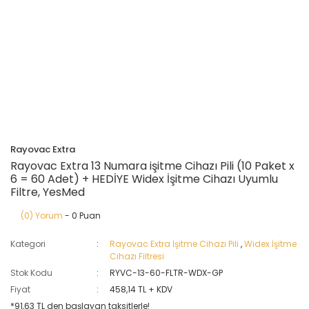
Rayovac Extra
Rayovac Extra 13 Numara işitme Cihazı Pili (10 Paket x
6 = 60 Adet) + HEDİYE Widex İşitme Cihazı Uyumlu
Filtre, YesMed
(0) Yorum
- 0 Puan
Kategori
Rayovac Extra İşitme Cihazı Pili
,
Widex İşitme
Cihazı Filtresi
Stok Kodu
RYVC-13-60-FLTR-WDX-GP
Fiyat
458,14 TL + KDV
*91,63 TL den başlayan taksitlerle!