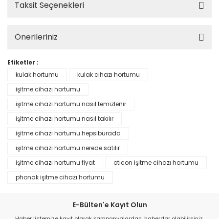
Taksit Seçenekleri
Önerileriniz
Etiketler :
kulak hortumu
kulak cihazı hortumu
işitme cihazı hortumu
işitme cihazı hortumu nasıl temizlenir
işitme cihazı hortumu nasıl takılır
işitme cihazı hortumu hepsiburada
işitme cihazı hortumu nerede satılır
işitme cihazı hortumu fiyat
oticon işitme cihazı hortumu
phonak işitme cihazı hortumu
E-Bülten'e Kayıt Olun
Haber listemize kayıt olarak kampanyalardan, haberdar olabilirsiniz.