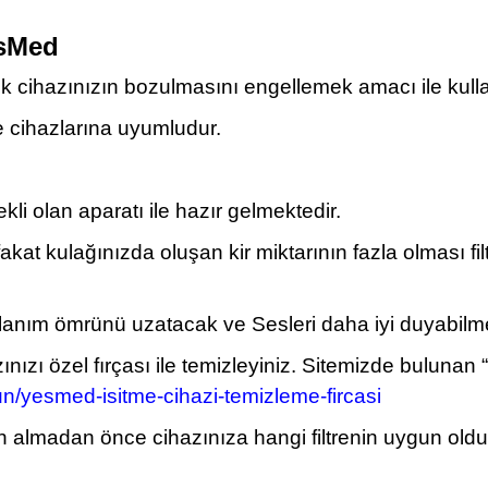
esMed
ek cihazınızın bozulmasını engellemek amacı ile kullan
e cihazlarına uyumludur.
ekli olan aparatı ile hazır gelmektedir.
fakat kulağınızda oluşan kir miktarının fazla olması 
 kullanım ömrünü uzatacak ve Sesleri daha iyi duyabi
zınızı özel fırçası ile temizleyiniz. Sitemizde buluna
n/yesmed-isitme-cihazi-temizleme-fircasi
satın almadan önce cihazınıza hangi filtrenin uygun ol