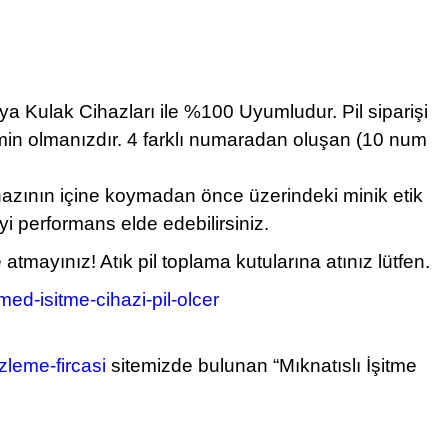
eya Kulak Cihazları ile %100 Uyumludur
.
Pil siparişi
min olmanızdır. 4 farklı numaradan oluşan (10 num
ihazının içine koymadan önce üzerindeki minik etik
yi performans elde edebilirsiniz.
ayınız! Atık pil toplama kutularına atınız lütfen.
ed-isitme-cihazi-pil-olcer
leme-fircasi
sitemizde bulunan “Mıknatıslı İşitme