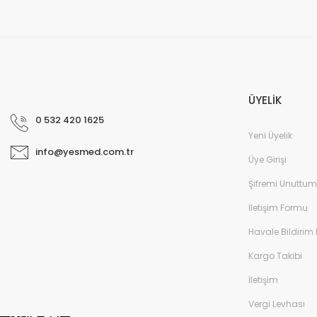
ÜYELİK
0 532 420 1625
Yeni Üyelik
info@yesmed.com.tr
Üye Girişi
Şifremi Unuttum
İletişim Formu
Havale Bildirim
Kargo Takibi
İletişim
Vergi Levhası