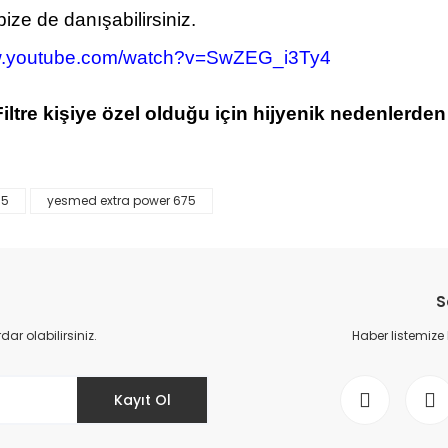
ze de danışabilirsiniz.
ww.youtube.com/watch?v=SwZEG_i3Ty4
tre kişiye özel olduğu için hijyenik nedenlerden
75
yesmed extra power 675
da yetersiz gördüğünüz noktaları öneri formunu kullanarak tarafımıza il
Bu ürüne ilk yorumu siz yapın!
Yorum Yaz
S
r olabilirsiniz.
Haber listemize
Kayıt Ol