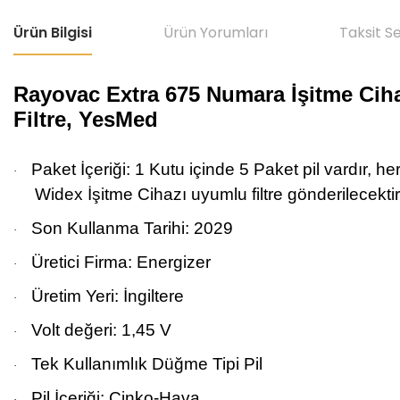
Ürün Bilgisi
Ürün Yorumları
Taksit S
Rayovac Extra 675 Numara İşitme Cihaz
Filtre, YesMed
Paket İçeriği: 1 Kutu içinde 5 Paket pil vardır, h
·
Widex İşitme Cihazı uyumlu filtre gönderilecektir
Son Kullanma Tarihi: 2029
·
Üretici Firma:
Energizer
·
Üretim Yeri: İngiltere
·
Volt değeri: 1,45 V
·
Tek Kullanımlık Düğme Tipi Pil
·
Pil İçeriği: Çinko-Hava
·