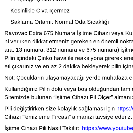
Kesinlikle Civa İçermez
·
Saklama Ortamı: Normal Oda Sıcaklığı
·
Rayovac Extra 675 Numara İ
şitme Cihazı veya Ku
ni verirken dikkat etmeniz gereken en önemli nokt
ara, 13 numara, 312 numara ve 675 numara) işitme c
Pilin içindeki Çinko hava ile reaksiyona girerek en
eti çıkarınız ve en az 2 dakika bekleyerek pilin iç
Not: Çocukların ulaşamayacağı yerde muhafaza edini
Kullandığınız Pilin dolu veya boş olduğundan tam
Sitemizde bulunan “İşitme Cihazı Pil Ölçer” almanız
Pili değiştirirken size kolaylık sağlaması için
https:
Cihazı Temizleme Fırçası” almanızı tavsiye ederiz.
İşitme Cihazı Pili Nasıl Takılır:
https://www.youtu