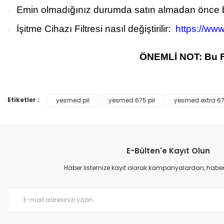
Emin olmadığınız durumda satın almadan önce bi
·
İşitme Cihazı Filtresi nasıl değiştirilir:
https://w
·
ÖNEMLİ NOT: Bu Fil
Etiketler :
yesmed pil
yesmed 675 pil
yesmed extra 6
Bu ürünün fiyat bilgisi, resim, ürün açıklamalarında ve diğer konular
Görüş ve önerileriniz için teşekkür ederiz.
Ürün resmi kalitesiz, bozuk veya görüntülenemiyor.
E-Bülten'e Kayıt Olun
Ürün açıklamasında eksik bilgiler bulunuyor.
Ürün bilgilerinde hatalar bulunuyor.
Haber listemize kayıt olarak kampanyalardan, haberda
Ürün fiyatı diğer sitelerden daha pahalı.
Bu ürüne benzer farklı alternatifler olmalı.