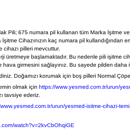
lak Pili; 675 numara pil kullanan tüm Marka İşitme v
a İşitme Cihazınızın kaç numara pil kullandığından e
ihazı pilleri mevcuttur.
erji üretmeye başlamaktadır. Bu nedenle pili işitme c
ine hava girmesini sağlayınız. Bu sayede pilden daha i
z. Doğamızı korumak için boş pilleri Normal Çöpe atm
 emin olmak için
https://www.yesmed.com.tr/urun/yesm
ı tavsiye ederiz.
//www.yesmed.com.tr/urun/yesmed-isitme-cihazi-temiz
be.com/watch?v=2kvCbOhqiGE