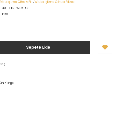
tra İşitme Cihazı Pili
,
Widex İşitme Cihazı Filtresi
-30-FLTR-WDX-GP
 + KDV
Sepete Ekle
ylaş
Gün Kargo