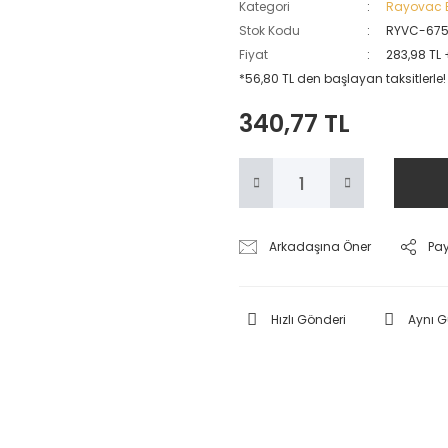
Kategori
Rayovac Ex
Stok Kodu
RYVC-675
Fiyat
283,98 TL
*56,80 TL den başlayan taksitlerle!
340,77 TL
Arkadaşına Öner
Pa
Hızlı Gönderi
Aynı 