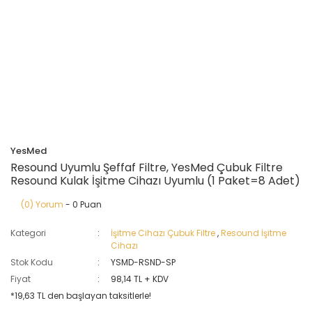
YesMed
Resound Uyumlu Şeffaf Filtre, YesMed Çubuk Filtre
Resound Kulak İşitme Cihazı Uyumlu (1 Paket=8 Adet)
(0) Yorum
- 0 Puan
Kategori
İşitme Cihazı Çubuk Filtre
,
Resound İşitme
Cihazı
Stok Kodu
YSMD-RSND-SP
Fiyat
98,14 TL + KDV
*19,63 TL den başlayan taksitlerle!