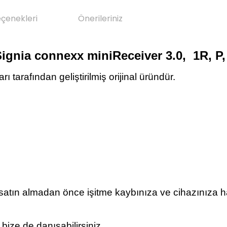
eçenekleri
Önerileriniz
Signia connexx miniReceiver 3.0,
1
R, P,
 tarafından geliştirilmiş orijinal üründür.
n satın almadan önce işitme kaybınıza ve cihazınıza 
ize de danışabilirsiniz.