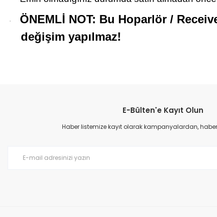
·
ÖNEMLİ NOT: Bu Hoparlör / Receiver
·
değişim yapılmaz!
Bu ürünün fiyat bilgisi, resim, ürün açıklamalarında ve diğer konular
Görüş ve önerileriniz için teşekkür ederiz.
E-Bülten'e Kayıt Olun
Ürün resmi kalitesiz, bozuk veya görüntülenemiyor.
Ürün açıklamasında eksik bilgiler bulunuyor.
Haber listemize kayıt olarak kampanyalardan, haberda
Ürün bilgilerinde hatalar bulunuyor.
Ürün fiyatı diğer sitelerden daha pahalı.
Bu ürüne benzer farklı alternatifler olmalı.