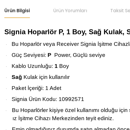
Ürün Bilgisi
Ürün Yorumları
Taksit S
Signia Hoparlör P, 1 Boy, Sağ Kulak, 
Bu Hoparlör veya Receiver Signia İşitme Cihazları
·
Güç Seviyesi:
P
Power, Güçlü seviye
·
Kablo Uzunluğu:
1
Boy
·
Sağ
Kulak için kullanılır
·
Paket İçeriği: 1 Adet
·
Signia Ürün Kodu: 10992571
·
Bu Hoparlörler kişiye özel kullanımı olduğu içi
·
ız İşitme Cihazı Merkezinden teyit ediniz.
Emin olmadığınız durumda satın almadan önce b