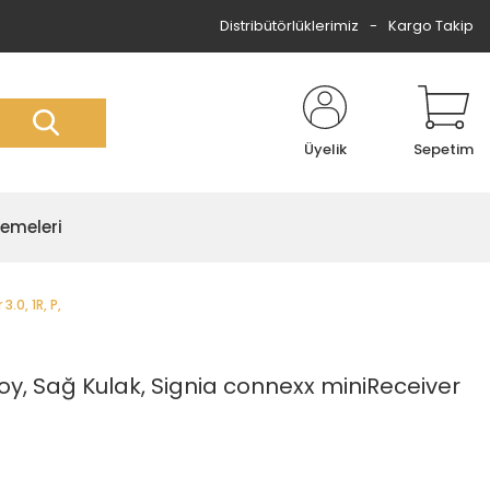
Distribütörlüklerimiz
Kargo Takip
Üyelik
Sepetim
zemeleri
.0, 1R, P,
Boy, Sağ Kulak, Signia connexx miniReceiver