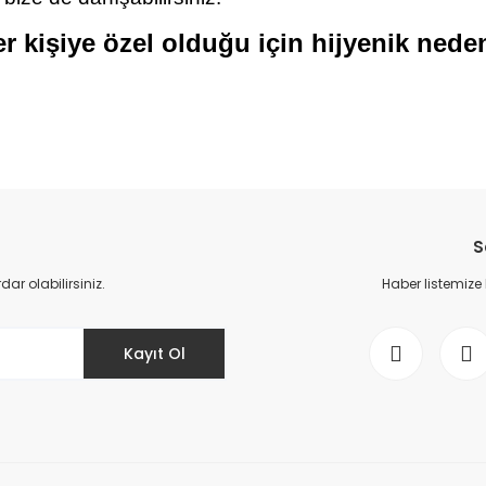
 kişiye özel olduğu için hijyenik ned
da yetersiz gördüğünüz noktaları öneri formunu kullanarak tarafımıza il
Bu ürüne ilk yorumu siz yapın!
S
Yorum Yaz
r olabilirsiniz.
Haber listemize
Kayıt Ol