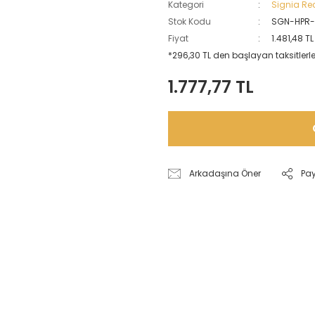
Kategori
Signia Re
Stok Kodu
SGN-HPR-
Fiyat
1.481,48 T
*296,30 TL den başlayan taksitlerle
1.777,77 TL
Arkadaşına Öner
Pa