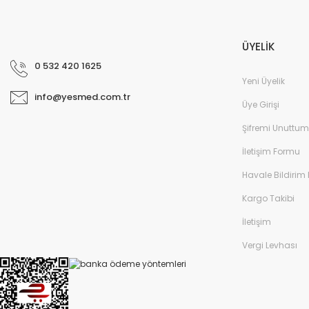
ÜYELİK
0 532 420 1625
Yeni Üyelik
info@yesmed.com.tr
Üye Girişi
Şifremi Unuttum
İletişim Formu
Havale Bildirim
Kargo Takibi
İletişim
Vergi Levhası