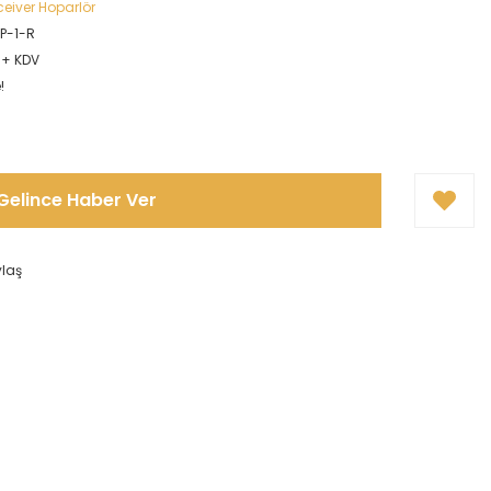
ceiver Hoparlör
P-1-R
L + KDV
!
Gelince Haber Ver
ylaş