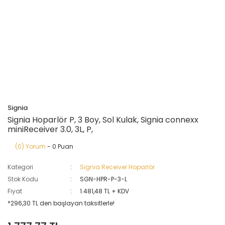
Signia
Signia Hoparlör P, 3 Boy, Sol Kulak, Signia connexx
miniReceiver 3.0, 3L, P,
(0) Yorum
- 0 Puan
Kategori
Signia Receiver Hoparlör
Stok Kodu
SGN-HPR-P-3-L
Fiyat
1.481,48 TL + KDV
*296,30 TL den başlayan taksitlerle!