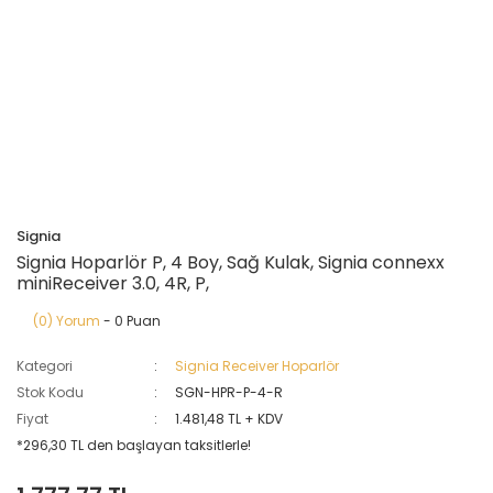
Signia
Signia Hoparlör P, 4 Boy, Sağ Kulak, Signia connexx
miniReceiver 3.0, 4R, P,
(0) Yorum
- 0 Puan
Kategori
Signia Receiver Hoparlör
Stok Kodu
SGN-HPR-P-4-R
Fiyat
1.481,48 TL + KDV
*296,30 TL den başlayan taksitlerle!