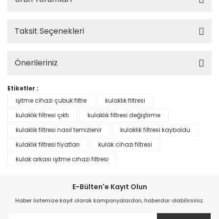
Taksit Seçenekleri
Önerileriniz
Etiketler :
işitme cihazı çubuk filtre
kulaklık filtresi
kulaklık filtresi çıktı
kulaklık filtresi değiştirme
kulaklık filtresi nasıl temizlenir
kulaklık filtresi kayboldu
kulaklık filtresi fiyatları
kulak cihazı filtresi
kulak arkası işitme cihazı filtresi
E-Bülten'e Kayıt Olun
Haber listemize kayıt olarak kampanyalardan, haberdar olabilirsiniz.