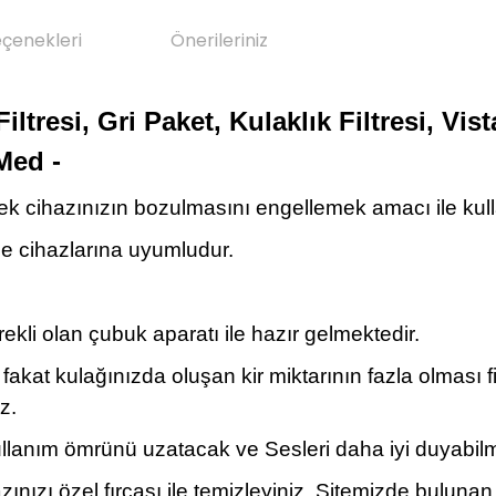
eçenekleri
Önerileriniz
ltresi, Gri Paket, Kulaklık Filtresi, Vi
sMed -
rek cihazınızın bozulmasını engellemek amacı ile kulla
me cihazlarına uyumludur.
rekli olan çubuk aparatı ile hazır gelmektedir.
 fakat kulağınızda oluşan kir miktarının fazla olması
z.
n kullanım ömrünü uzatacak ve Sesleri daha iyi duyab
azınızı özel fırçası ile temizleyiniz. Sitemizde bulun