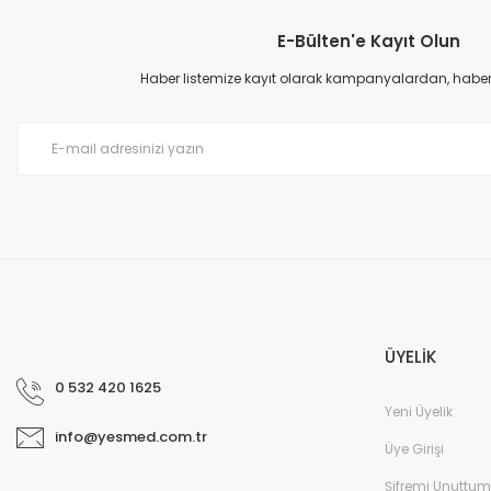
Ürün açıklamasında eksik bilgiler bulunuyor.
E-Bülten'e Kayıt Olun
Ürün bilgilerinde hatalar bulunuyor.
Ürün fiyatı diğer sitelerden daha pahalı.
Haber listemize kayıt olarak kampanyalardan, haberda
Bu ürüne benzer farklı alternatifler olmalı.
ÜYELİK
0 532 420 1625
Yeni Üyelik
info@yesmed.com.tr
Üye Girişi
Şifremi Unuttum