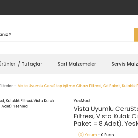
rünleri / Tutaçlar
Sarf Malzemeler
Servis Mal
ltreler
Vista Uyumlu CeruStop İşitme Cihazı Filtresi, Gri Paket, Kulaklık F
YesMed
Vista Uyumlu CeruStop 
Filtresi, Vista Kulak C
Paket = 8 Adet), Ye
(0) Yorum
- 0 Puan