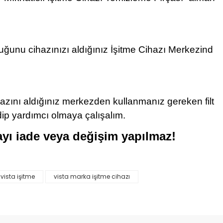
lduğunu cihazınızı aldığınız İşitme Cihazı Merkezind
cihazını aldığınız merkezden kullanmanız gereken filt
ip yardımcı olmaya çalışalım.
ayı iade veya değişim yapılmaz!
vista işitme
vista marka işitme cihazı
etebilirsiniz.