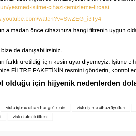
un/yesmed-isitme-cihazi-temizleme-fircasi
ww.youtube.com/watch?v=SwZEG_i3Ty4
 satın almadan önce cihazınıza hangi filtrenin uygun o
ize de danışabilirsiniz.
rı farklı üretildiği için kesin uyar diyemeyiz. İşitme 
 bize FİLTRE PAKETİNİN resmini gönderin, kontrol ed
l olduğu için hijyenik nedenlerden dol
vista işitme cihazı hangi ülkenin
vista işitme cihazı fiyatları
da yetersiz gördüğünüz noktaları öneri formunu kullanarak tarafımıza il
i
vista kulaklık filtresi
Bu ürüne ilk yorumu siz yapın!