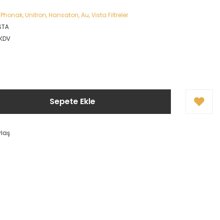
Phonak, Unitron, Hansaton, Au, Vista Filtreler
STA
 KDV
Sepete Ekle
ylaş