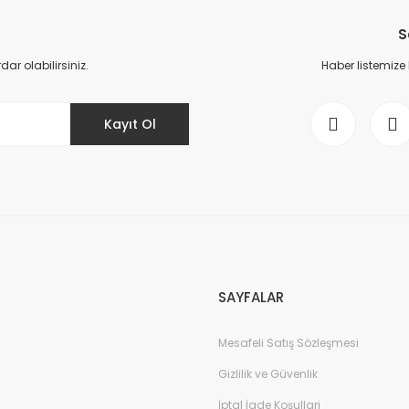
Yorum Yaz
S
r olabilirsiniz.
Haber listemize
Kayıt Ol
Gönder
SAYFALAR
Mesafeli Satış Sözleşmesi
Gizlilik ve Güvenlik
İptal İade Koşullari