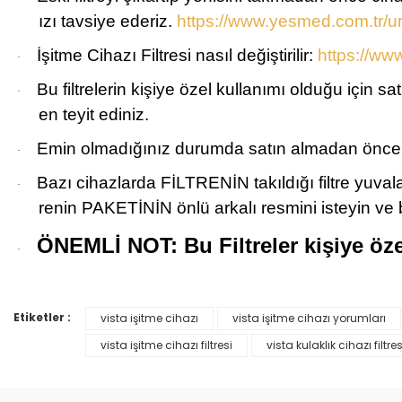
ızı tavsiye ederiz.
https://www.yesmed.com.tr/ur
İşitme Cihazı Filtresi nasıl değiştirilir:
https://w
·
Bu filtrelerin kişiye özel kullanımı olduğu için
·
en teyit ediniz.
Emin olmadığınız durumda satın almadan önce b
·
Bazı cihazlarda FİLTRENİN takıldığı filtre yuvala
·
renin PAKETİNİN önlü arkalı resmini isteyin ve
ÖNEMLİ NOT: Bu Filtreler kişiye öze
·
Etiketler :
vista işitme cihazı
vista işitme cihazı yorumları
Bu ürünün fiyat bilgisi, resim, ürün açıklamalarında ve diğer konular
Görüş ve önerileriniz için teşekkür ederiz.
vista işitme cihazı filtresi
vista kulaklık cihazı filtres
Ürün resmi kalitesiz, bozuk veya görüntülenemiyor.