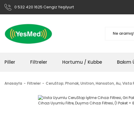
0 532 420 1625 Cengiz Yeşilyurt
Piller
Filtreler
Hortumu / Kubbe
Bakım Ü
Anasayfa
Filtreler
CeruStop; Phonak, Unitron, Hansaton, Au, Vista Fi