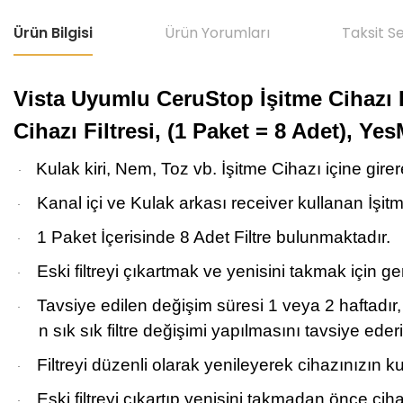
Ürün Bilgisi
Ürün Yorumları
Taksit S
Vista Uyumlu CeruStop İşitme Cihazı Fi
Cihazı Filtresi, (1 Paket = 8 Adet), Ye
Kulak kiri, Nem, Toz vb. İşitme Cihazı içine gire
·
Kanal içi ve Kulak arkası receiver kullanan İşit
·
1 Paket İçerisinde 8 Adet Filtre bulunmaktadır.
·
Eski filtreyi çıkartmak ve yenisini takmak için ge
·
Tavsiye edilen değişim süresi 1 veya 2 haftadır,
·
n sık sık filtre değişimi yapılmasını tavsiye ederi
Filtreyi düzenli olarak yenileyerek cihazınızı
·
Eski filtreyi çıkartıp yenisini takmadan önce cih
·