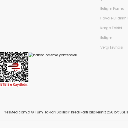
İletişim Formu
Havale Bildirim
Kargo Takibi
İletişim
Vergi Levhası
YesMed.com.tr © Tüm Hakları Saklıdır. Kredi kartı bilgileriniz 256 bit SSL s