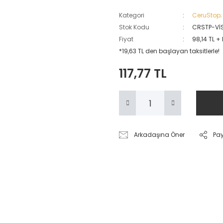
Kategori
CeruStop; 
Stok Kodu
CRSTP-Vİ
Fiyat
98,14 TL +
*19,63 TL den başlayan taksitlerle!
117,77 TL
Arkadaşına Öner
Pa