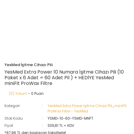
YesMed İşitme Cihazı Pili
YesMed Extra Power 10 Numara İşitme Cihazı Pili (10
Paket x 6 Adet = 60 Adet Pil ) + HEDİYE YesMed
miniFit ProWax Filtre
(0) Yorum
- 0 Puan
Kategori
YesMed Extra Power İşitme Cihazı Pili
,
miniFit
ProWax Filtre - YesMed
Stok Kodu
YSMD-10-60-YSMD-MNFT
Fiyat
339,81 TL + KDV
*67,96 TL den başlayan taksitlerle!