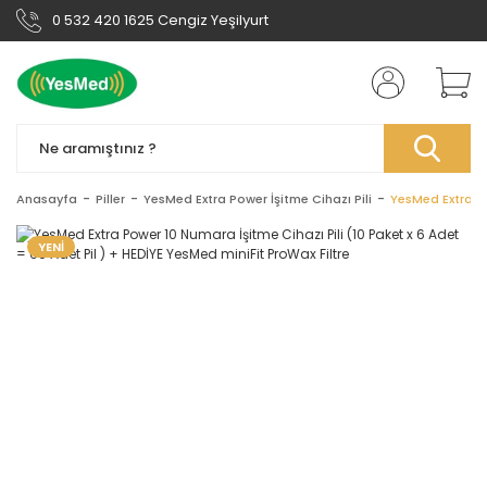
0 532 420 1625 Cengiz Yeşilyurt
Anasayfa
Piller
YesMed Extra Power İşitme Cihazı Pili
YesMed Extra Po
YENİ